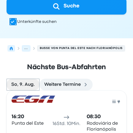
Suche
Unterkünfte suchen
...
BUSSE VON PUNTA DEL ESTE NACH FLORIANÓPOLIS
Nächste Bus-Abfahrten
So, 9. Aug.
Weitere Termine
Nächste Abfahrten von Punta del Este nach Florianópol
Betrieben von
Fahrzeugtyp
Abfahrtszeit
Abfahrtsort
Rei
Bus
16:20
08:30
Punta del Este
Rodoviária de
16Std. 10Min.
Florianópolis