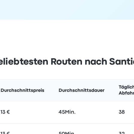
eliebtesten Routen nach Sant
Täglic
Durchschnittspreis
Durchschnittsdauer
Abfah
13 €
45Min.
38