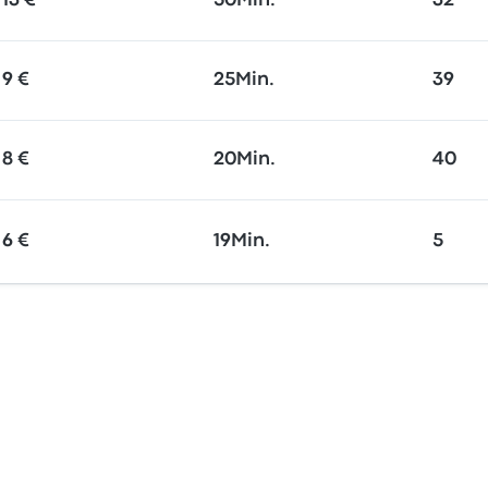
13 €
50Min.
32
9 €
25Min.
39
8 €
20Min.
40
6 €
19Min.
5