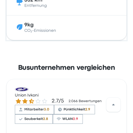
352 km
Entfernung
9kg
CO₂-Emissionen
Busunternehmen vergleichen
Union Ivkoni
2.7 von 5 Sternen
2.7/5
2.066 Bewertungen
Mitarbeiter
3.0
Pünktlichkeit
2.9
Sauberkeit
2.8
WLAN
0.9