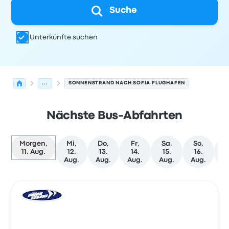
Suche
Unterkünfte suchen
...
SONNENSTRAND NACH SOFIA FLUGHAFEN
Nächste Bus-Abfahrten
Morgen,
Mi,
Do,
Fr,
Sa,
So,
M
11. Aug.
12.
13.
14.
15.
16.
1
Aug.
Aug.
Aug.
Aug.
Aug.
A
Nächste Abfahrten von Sonnenstrand nach Sofia am 11.
Betrieben von
Fahrzeugtyp
Abfahrtszeit
Abfahrtsort
Rei
Bus