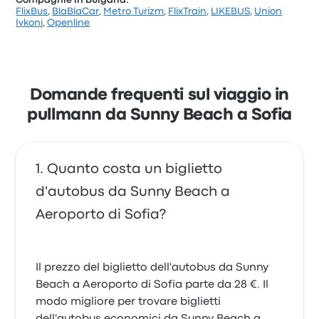
Compagnie in Bulgaria:
FlixBus
,
BlaBlaCar
,
Metro Turizm
,
FlixTrain
,
LIKEBUS
,
Union
Ivkoni
,
Openline
Domande frequenti sul viaggio in
pullmann da Sunny Beach a Sofia
Quanto costa un biglietto
d'autobus da Sunny Beach a
Aeroporto di Sofia?
Il prezzo del biglietto dell'autobus da Sunny
Beach a Aeroporto di Sofia parte da 28 €. Il
modo migliore per trovare biglietti