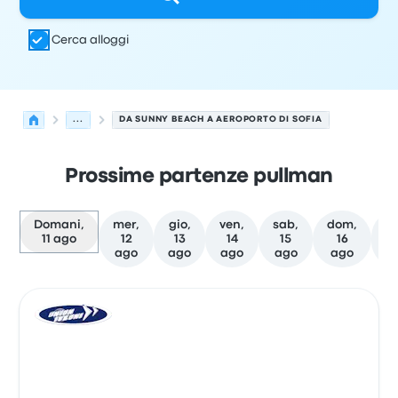
Cerca alloggi
...
DA SUNNY BEACH A AEROPORTO DI SOFIA
Prossime partenze pullman
Domani,
mer,
gio,
ven,
sab,
dom,
lu
11 ago
12
13
14
15
16
1
ago
ago
ago
ago
ago
a
Le prossime partenze da Sunny Beach a Sofia il 11 agost
Gestito da
Tipo di veicolo
orario di partenza
Località di
Pull