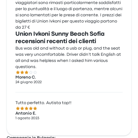
viaggiatori sono rimasti particolarmente soddisfatti
per la puntualità e il luogo di partenza, mentre alcuni
si sono lamentati per le prese di corrente. I prezzi dei
biglietti di Union Ivkoni per questo viaggio partono
da 27 €
Union Ivkoni Sunny Beach Sofia
recensioni recenti dei clienti
Bus was old and without a usb or plug, and the seat
was very uncomfortable. Driver didn’t talk English at
all and was helpless when I asked him various
questions.
3.0 su 5 stelle
Moreno C.
24 giugno 2022
Tutto perfetto. Autista top!!
5.0 su 5 stelle
Antonio E.
1 agosto 2023