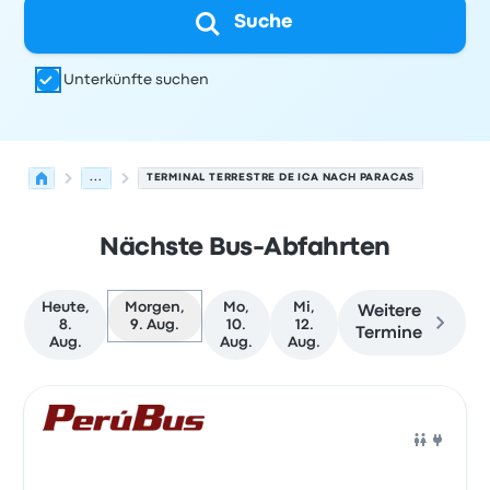
Suche
Unterkünfte suchen
...
TERMINAL TERRESTRE DE ICA NACH PARACAS
Nächste Bus-Abfahrten
Heute,
Morgen,
Mo,
Mi,
Weitere
8.
9. Aug.
10.
12.
Termine
Aug.
Aug.
Aug.
Nächste Abfahrten von Ica nach Paracas am 9. August
Betrieben von
Fahrzeugtyp
Abfahrtszeit
Abfahrtsort
Rei
Bus