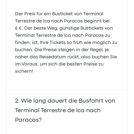
Bisher nur positiv. Die Verspätung is verständlich,
wenn man sich den Verkehr in peru ansieht.
Der Preis für ein Busticket von Terminal
Cheap and easy way to travel!
5.0 von 5 Sternen
Terrestre de Ica nach Paracas beginnt bei
5.0 von 5 Sternen
Christian H.
Jessica C.
10. Juli 2019
6 €. Der beste Weg, günstige Bustickets von
18. Januar 2019
Terminal Terrestre de Ica nach Paracas zu
finden, ist, Ihre Tickets so früh wie möglich zu
Komfortable sitze und sogar auf einer kurzen
buchen. Die Preise steigen in der Regel, je
Strecke Eine Mahlzeit bekommen, sehr luxuriös
näher das Reisedatum rückt, also buchen Sie
5.0 von 5 Sternen
Emma K.
im Voraus, um sich die besten Preise zu
18. April 2019
sichern!
Wie lang dauert die Busfahrt von
Terminal Terrestre de Ica nach
Paracas?