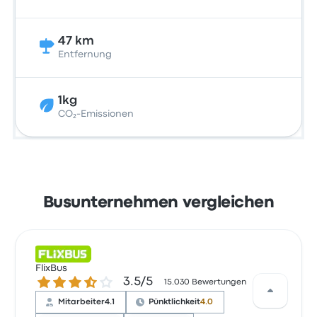
47 km
Entfernung
1kg
CO₂-Emissionen
Busunternehmen vergleichen
FlixBus
3.5 von 5 Sternen
3.5/5
15.030 Bewertungen
Mitarbeiter
4.1
Pünktlichkeit
4.0