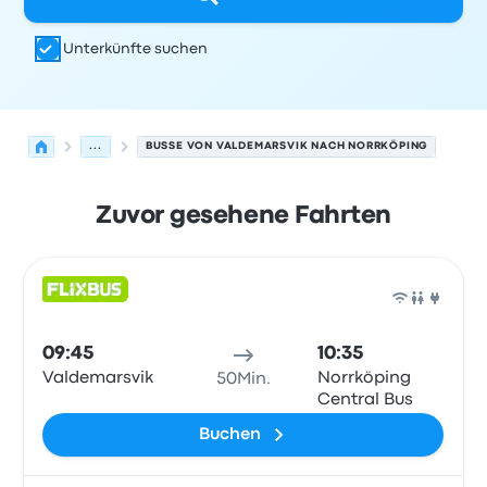
Unterkünfte suchen
...
BUSSE VON VALDEMARSVIK NACH NORRKÖPING
Zuvor gesehene Fahrten
Nächste Abfahrten von Valdemarsvik nach Norrköping 
Betrieben von
Fahrzeugtyp
Abfahrtszeit
Abfahrtsort
Rei
Bus
09:45
10:35
Valdemarsvik
Norrköping
50Min.
Central Bus
Buchen