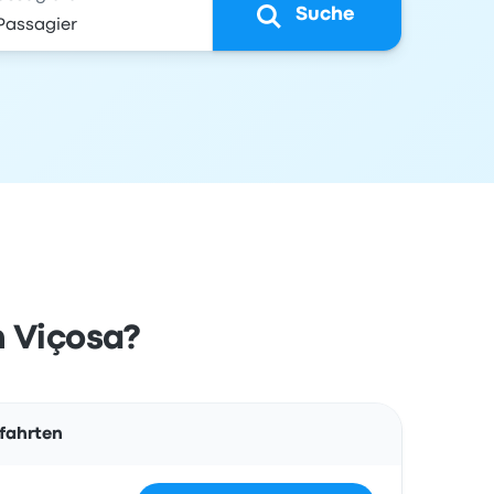
Suche
h Viçosa?
Aktionen
fahrten