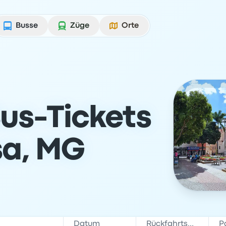
Busse
Züge
Orte
us-Tickets
sa, MG
Datum
Rückfahrtsdatum
P