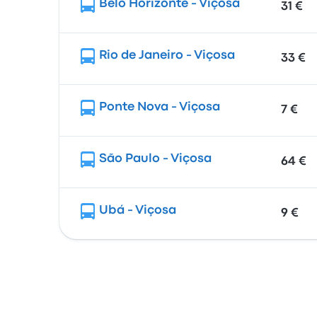
Belo Horizonte - Viçosa
31 €
Rio de Janeiro - Viçosa
33 €
Ponte Nova - Viçosa
7 €
São Paulo - Viçosa
64 €
Ubá - Viçosa
9 €