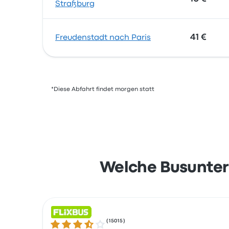
Straßburg
41 €
Freudenstadt nach Paris
*Diese Abfahrt findet morgen statt
Welche Busunter
(
15015
)
3.5 von 5 Sternen