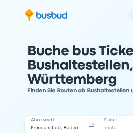
m Suchformular springen
Zur Fußzeile springen
Zum Inhalt springen
Buche bus Ticke
Bushaltestellen
Württemberg
Finden Sie Routen ab Bushaltestellen 
Abreiseort
Zielort