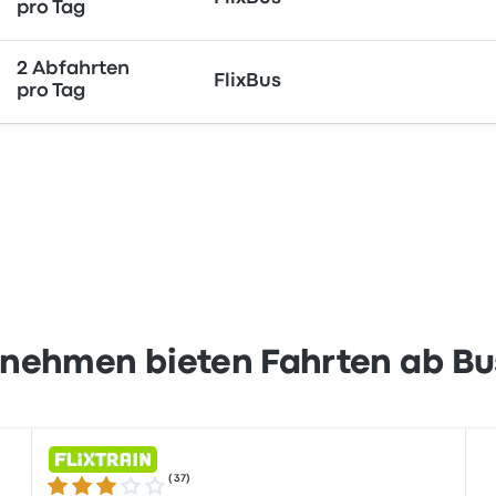
pro Tag
2 Abfahrten
FlixBus
pro Tag
nehmen bieten Fahrten ab Bus
(
37
)
3.0 von 5 Sternen