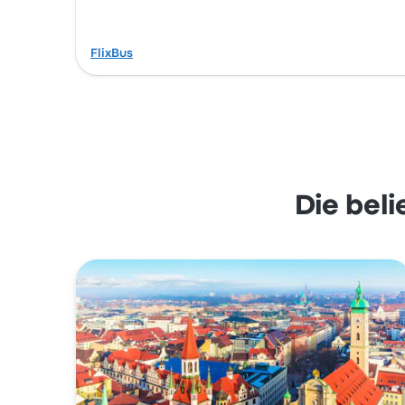
FlixBus
Die bel