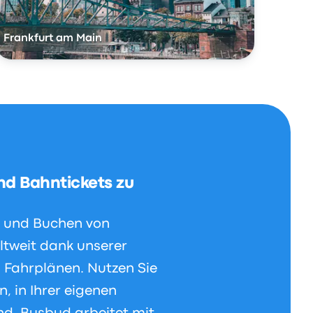
Frankfurt am Main
nd Bahntickets zu
n und Buchen von
ltweit dank unserer
 Fahrplänen. Nutzen Sie
, in Ihrer eigenen