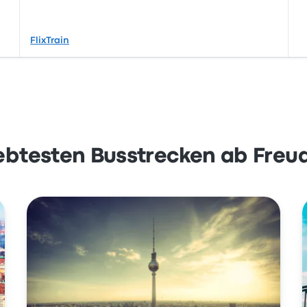
FlixTrain
iebtesten Busstrecken ab Freu