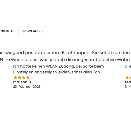
rkeit
5.0
WLAN
3.8
erwiegend positiv über ihre Erfahrungen. Sie schätzen den 
LAN im Wechselbus, was jedoch die insgesamt positive Wahr
Ich hatte keinen WLAN Zugang, der sollte beim
all
Einsteigen angezeigt werden, sonst alles Top
4.0 von 5 Sternen
5.
Maison B.
Ma
23. Februar 2025
3. 