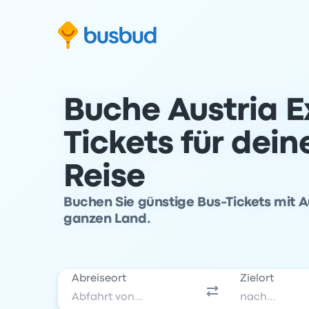
m Suchformular springen
Zur Fußzeile springen
Zum Inhalt springen
Buche Austria E
Tickets für dei
Reise
Buchen Sie günstige Bus-Tickets mit A
ganzen Land.
Abreiseort
Zielort