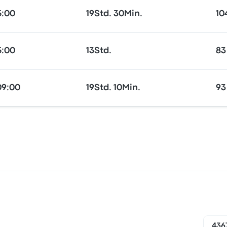
5:00
19Std. 30Min.
10
5:00
13Std.
83
09:00
19Std. 10Min.
93
436