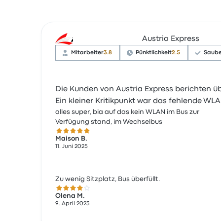
Austria Express
Mitarbeiter
3.8
Pünktlichkeit
2.5
Saube
Die Kunden von Austria Express berichten üb
Ein kleiner Kritikpunkt war das fehlende W
alles super, bia auf das kein WLAN im Bus zur
Verfügung stand, im Wechselbus
5.0 von 5 Sternen
Maison B.
11. Juni 2025
Zu wenig Sitzplatz, Bus überfüllt.
4.0 von 5 Sternen
Olena M.
9. April 2023