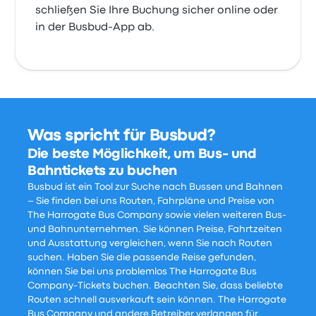
schließen Sie Ihre Buchung sicher online oder
in der Busbud-App ab.
Was spricht für Busbud?
Die beste Möglichkeit, um Bus- und
Bahntickets zu buchen
Busbud ist ein Tool zur Suche nach Bussen und Bahnen
– Sie finden bei uns Routen, Fahrpläne und Preise von
The Harrogate Bus Company sowie vielen weiteren Bus-
und Bahnunternehmen. Sie können Preise, Fahrtzeiten
und Ausstattung vergleichen, wenn Sie nach Routen
suchen. Haben Sie die passende Reise gefunden,
können Sie bei uns problemlos The Harrogate Bus
Company-Tickets buchen. Beachten Sie, dass beliebte
Routen schnell ausverkauft sein können. The Harrogate
Bus Company und andere Betreiber verlangen für