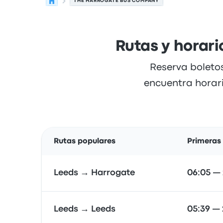
THE HARROGATE BUS COMPANY
Rutas y horar
Reserva boleto
encuentra horari
Rutas populares
Primeras 
Leeds → Harrogate
06:05 — 
Leeds → Leeds
05:39 — 