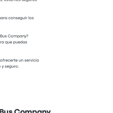
es, estamos seguros
ara conseguir los
e Bus Company?
ara que puedas
frecerte un servicio
 y seguro.
e Bus Company