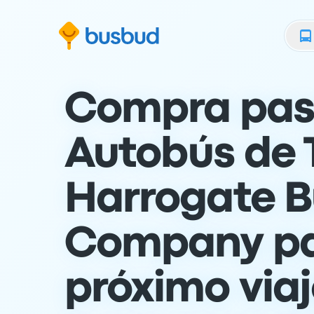
al formulario de búsqueda
Saltar al contenido
Ir al pie de página
Compra pas
Autobús de 
Harrogate B
Company pa
próximo via