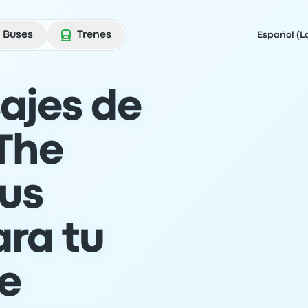
Buses
Trenes
Español (L
ajes de
The
us
ra tu
je