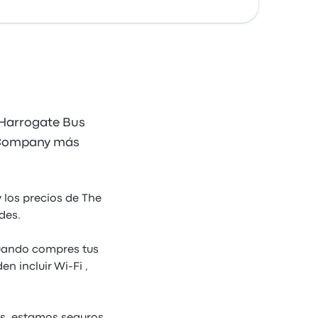
 Harrogate Bus
 Company más
 los precios de The
des.
cuando compres tus
n incluir Wi-Fi ,