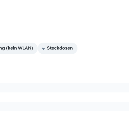
n
ng (kein WLAN)
Steckdosen