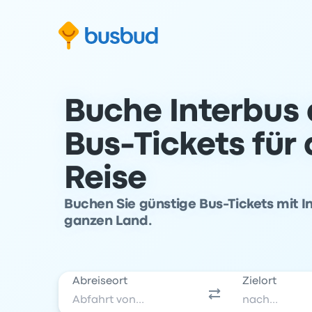
m Suchformular springen
Zur Fußzeile springen
Zum Inhalt springen
Buche Interbus 
Bus-Tickets für
Reise
Buchen Sie günstige Bus-Tickets mit I
ganzen Land.
Abreiseort
Zielort