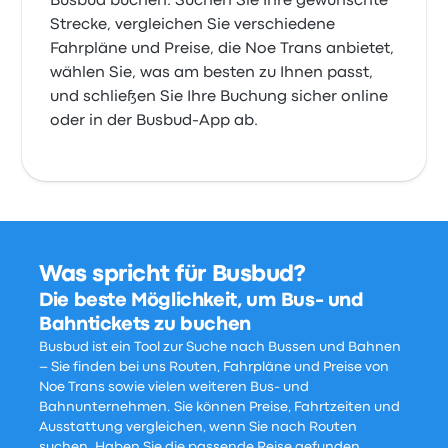
Busbud buchen. Suchen Sie Ihre gewünschte
Strecke, vergleichen Sie verschiedene
Fahrpläne und Preise, die Noe Trans anbietet,
wählen Sie, was am besten zu Ihnen passt,
und schließen Sie Ihre Buchung sicher online
oder in der Busbud-App ab.
Was spricht für Busbud?
Die beste Möglichkeit, um Bus- und
Bahntickets zu buchen
Busbud ist ein Tool zur Suche nach Bussen und Bahnen
– Sie finden bei uns Routen, Fahrpläne und Preise von
Noe Trans sowie vielen weiteren Bus- und
Bahnunternehmen. Sie können Preise, Fahrtzeiten und
Ausstattung vergleichen, wenn Sie nach Routen
suchen. Haben Sie die passende Reise gefunden,