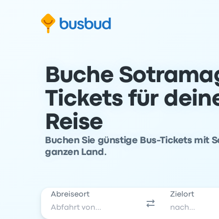
m Suchformular springen
Zur Fußzeile springen
Zum Inhalt springen
Buche Sotrama
Tickets für dei
Reise
Buchen Sie günstige Bus-Tickets mit 
ganzen Land.
Abreiseort
Zielort