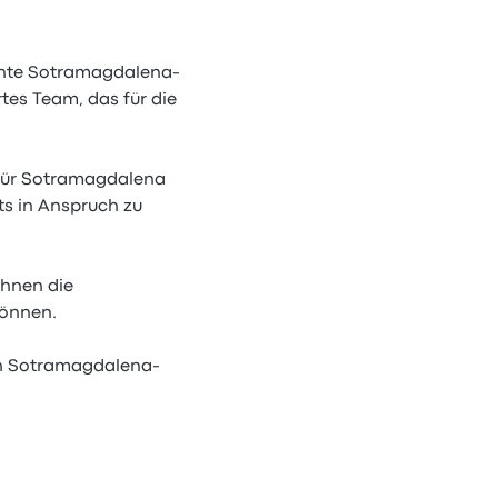
chte Sotramagdalena-
rtes Team, das für die
 für Sotramagdalena
s in Anspruch zu
Ihnen die
können.
en Sotramagdalena-