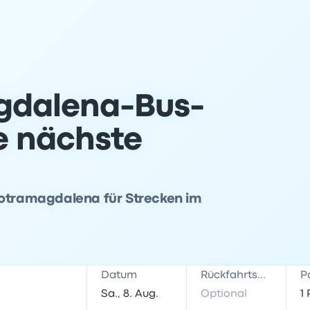
gdalena-Bus-
ne nächste
Sotramagdalena für Strecken im
Datum
Rückfahrtsdatum
P