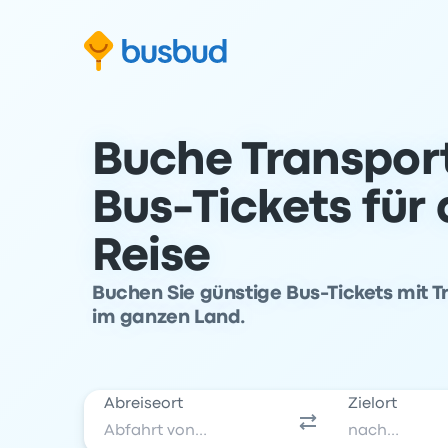
m Suchformular springen
Zur Fußzeile springen
Zum Inhalt springen
Buche Transpor
Bus-Tickets für
Reise
Buchen Sie günstige Bus-Tickets mit T
im ganzen Land.
Abreiseort
Zielort