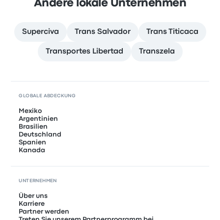
Andere lokale Unternehmen
Superciva
Trans Salvador
Trans Titicaca
Transportes Libertad
Transzela
GLOBALE ABDECKUNG
Mexiko
Argentinien
Brasilien
Deutschland
Spanien
Kanada
UNTERNEHMEN
Über uns
Karriere
Partner werden
Treten Sie unserem Partnerprogramm bei