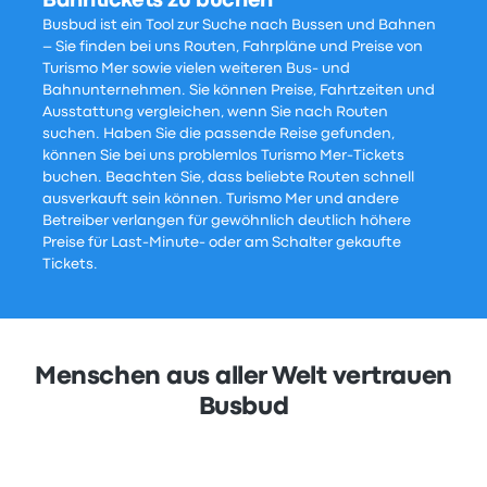
Bahntickets zu buchen
Busbud ist ein Tool zur Suche nach Bussen und Bahnen
– Sie finden bei uns Routen, Fahrpläne und Preise von
Turismo Mer sowie vielen weiteren Bus- und
Bahnunternehmen. Sie können Preise, Fahrtzeiten und
Ausstattung vergleichen, wenn Sie nach Routen
suchen. Haben Sie die passende Reise gefunden,
können Sie bei uns problemlos Turismo Mer-Tickets
buchen. Beachten Sie, dass beliebte Routen schnell
ausverkauft sein können. Turismo Mer und andere
Betreiber verlangen für gewöhnlich deutlich höhere
Preise für Last-Minute- oder am Schalter gekaufte
Tickets.
Menschen aus aller Welt vertrauen
Busbud