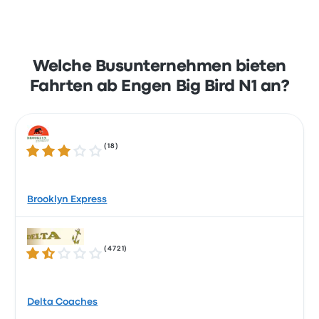
Welche Busunternehmen bieten
Fahrten ab Engen Big Bird N1 an?
(
18
)
3.2 von 5 Sternen
Brooklyn Express
(
4721
)
1.7 von 5 Sternen
Delta Coaches