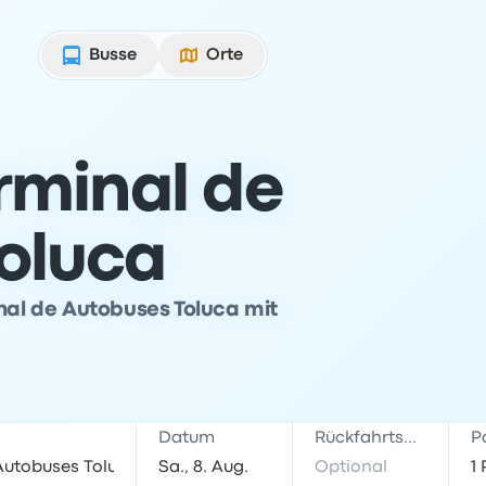
Busse
Orte
rminal de
oluca
inal de Autobuses Toluca mit
Datum
Rückfahrtsdatum
P