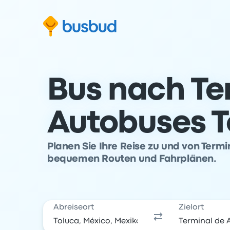
m Suchformular springen
Zur Fußzeile springen
Zum Inhalt springen
Bus nach Te
Autobuses T
Planen Sie Ihre Reise zu und von Term
bequemen Routen und Fahrplänen.
Abreiseort
Zielort