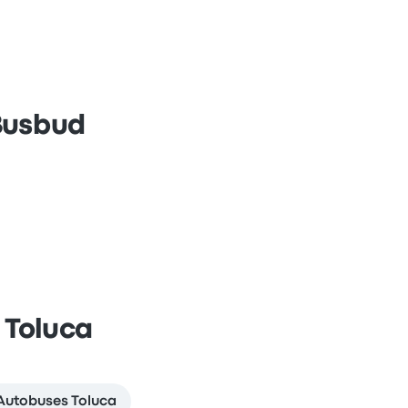
Busbud
 Toluca
Autobuses Toluca