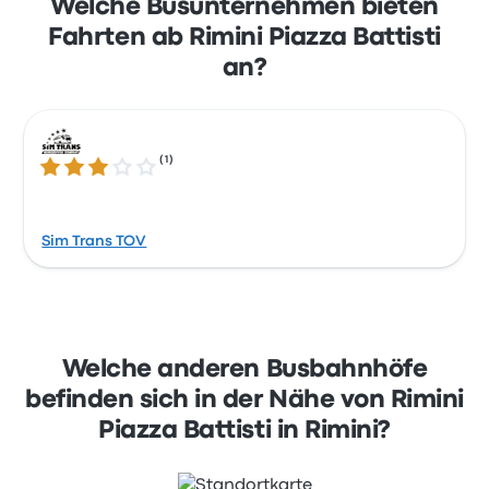
Welche Busunternehmen bieten
Fahrten ab Rimini Piazza Battisti
an?
(
1
)
3.0 von 5 Sternen
Sim Trans TOV
Welche anderen Busbahnhöfe
befinden sich in der Nähe von Rimini
Piazza Battisti in Rimini?