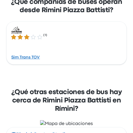
¿Qué compañías de buses operan
desde Rimini Piazza Battisti?
(
1
)
3.0 de 5 estrellas
Sim Trans TOV
¿Qué otras estaciones de bus hay
cerca de Rimini Piazza Battisti en
Rímini?