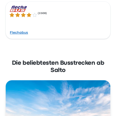
(
2308
)
3.8 von 5 Sternen
Flechabus
Die beliebtesten Busstrecken ab
Salto