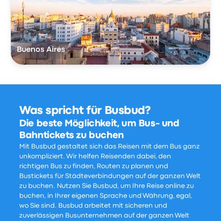
Buenos Aires
Was spricht für Busbud?
Die beste Möglichkeit, um Bus- und
Bahntickets zu buchen
Mit Busbud gestaltet sich das Reisen mit dem Bus ganz
unkompliziert. Wir helfen Reisenden dabei, den
richtigen Bus zu finden, Routen zu planen und
Bustickets für Städteverbindungen auf der ganzen Welt
zu buchen. Nutzen Sie Busbud, um Ihre Reise online zu
buchen, in Ihrer eigenen Sprache und Währung, egal,
wo Sie sind. Busbud arbeitet mit sicheren und
zuverlässigen Busunternehmen auf der ganzen Welt