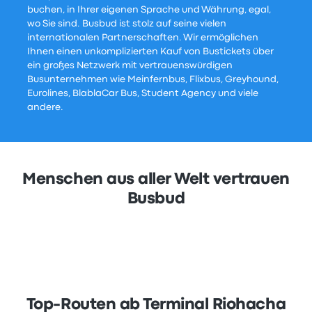
buchen, in Ihrer eigenen Sprache und Währung, egal,
wo Sie sind. Busbud ist stolz auf seine vielen
internationalen Partnerschaften. Wir ermöglichen
Ihnen einen unkomplizierten Kauf von Bustickets über
ein großes Netzwerk mit vertrauenswürdigen
Busunternehmen wie Meinfernbus, Flixbus, Greyhound,
Eurolines, BlablaCar Bus, Student Agency und viele
andere.
Menschen aus aller Welt vertrauen
Busbud
Top-Routen ab Terminal Riohacha