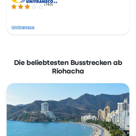
(
780
)
2.9 von 5 Sternen
Unitransco
Die beliebtesten Busstrecken ab
Riohacha