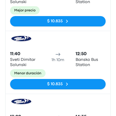
Solunski
Station
Mejor precio
$ 10.835
Auto
11:40
12:50
Sveti Dimitar
Bansko Bus
1h 10m
Solunski
Station
Menor duración
$ 10.835
Auto