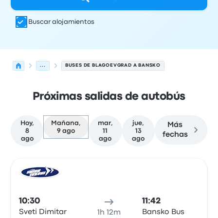
Buscar alojamientos
...
BUSES DE BLAGOEVGRAD A BANSKO
Próximas salidas de autobús
Hoy,
Mañana,
mar,
jue,
Más
8
9 ago
11
13
fechas
ago
ago
ago
Próximas salidas desde Blagoevgrad hacia Bansko el 9 
Operado por
Tipo de vehículo
Hora de salida
Ubicación d
Auto
10:30
11:42
Sveti Dimitar
Bansko Bus
1h 12m