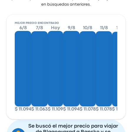
en búsquedas anteriores.
MEJOR PRECIO ENCONTRADO
6/8
7/8
Hoy
9/8
10/8
11/8
12/8
$ 11.094
$ 11.063
$ 11.109
$ 11.094
$ 11.078
$ 11.078
$ 10.986
$
Se buscó el mejor precio para viajar