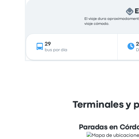
E
El viaje dura aproximadamente
viaje cómodo.
29
bus por día
D
Terminales y 
Paradas en Córd