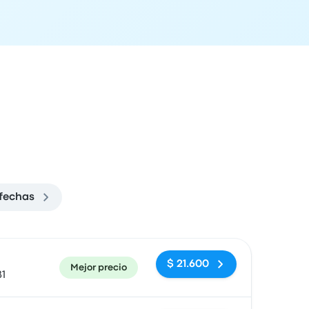
fechas
ón de llegada
Recomendado
Precio y enlace de compra
$ 21.600
Mejor precio
81