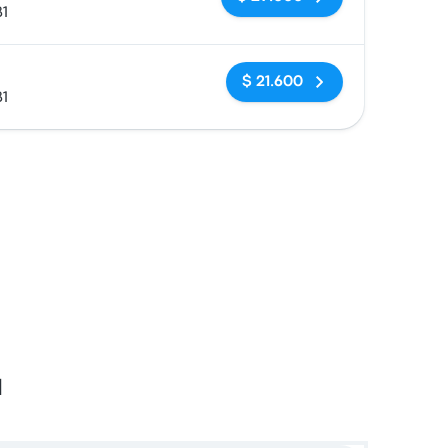
81
Sin etiquetas
$ 21.600
81
a