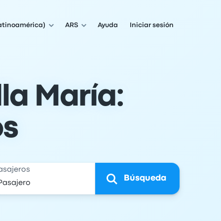
atinoamérica)
ARS
Ayuda
Iniciar sesión
la María:
os
asajeros
Búsqueda