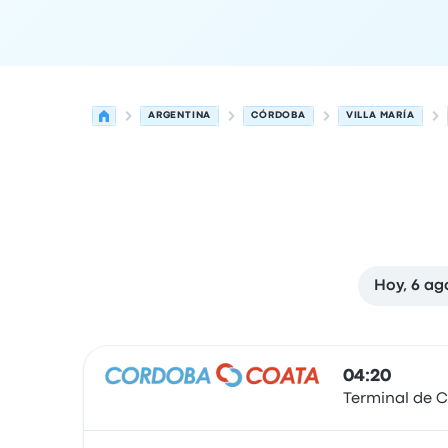
ARGENTINA
CÓRDOBA
VILLA MARÍA
Hoy, 6 ag
Próximas salidas de Córdoba a Villa María el 7 
Operado por
Tipo de vehículo
Hora de salida
Ubi
04:20
Terminal de 
Autobús