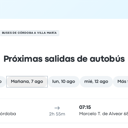
BUSES DE CÓRDOBA A VILLA MARÍA
Próximas salidas de autobús
o
Mañana, 7 ago
lun, 10 ago
mié, 12 ago
Más 
de agosto
cación de salida
Duración del viaje
hora de llegada
Ubicaci
07:15
Córdoba
Marcelo T. de Alvear 6
2h 55m