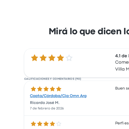
Mirá lo que dicen l
4.1 de 
4.1 de 5 estrellas
Coment
Villa 
CALIFICACIONES Y COMENTARIOS (90)
5.0 de 5 estrellas
Buen se
Coata/Córdoba/Cia Omn Arg
Ricardo José M.
7 de febrero de 2026
4.0 de 5 estrellas
Perfi e