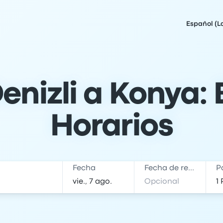
Español (L
enizli a Konya: 
Horarios
Fecha
Fecha de regreso
P