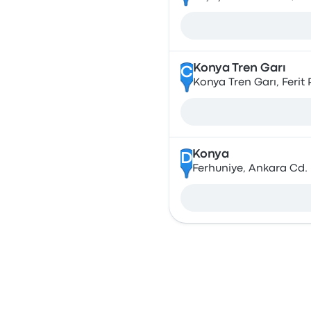
Konya Tren Garı
C
Konya Tren Garı, Feri
Konya
D
Ferhuniye, Ankara Cd. 