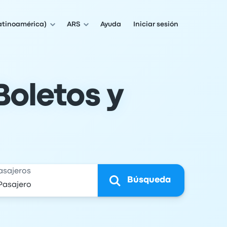
atinoamérica)
ARS
Ayuda
Iniciar sesión
Boletos y
asajeros
Búsqueda