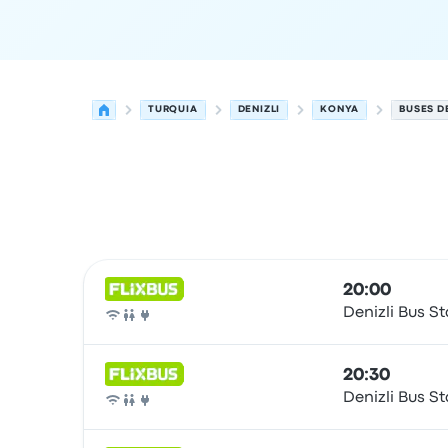
TURQUIA
DENIZLI
KONYA
BUSES D
Próximas salidas desde Denizli hacia Konya el 
Operado por
Tipo de vehículo
Hora de salida
Ubi
20:00
Denizli Bus St
Autobús
20:30
Denizli Bus St
Autobús