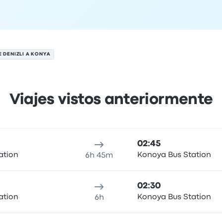
E DENIZLI A KONYA
Viajes vistos anteriormente
6 de agosto
cación de salida
Duración del viaje
Hora de llegada
Ubicaci
02:45
ation
Konoya Bus Station
6h 45m
02:30
ation
Konoya Bus Station
6h