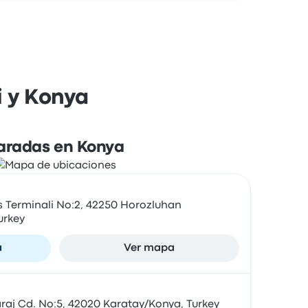
i y Konya
aradas en Konya
s Terminali No:2, 42250 Horozluhan
urkey
a
Ver mapa
raj Cd. No:5, 42020 Karatay/Konya, Turkey