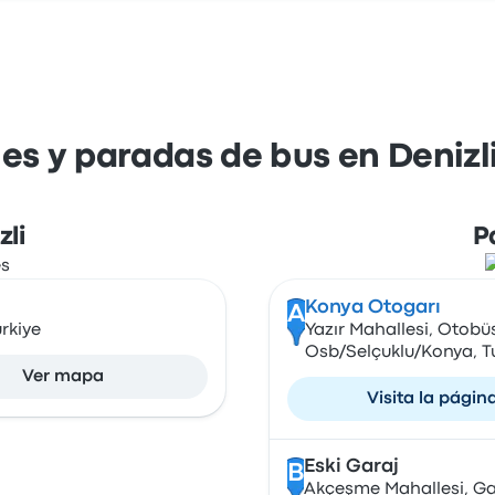
es y paradas de bus en Denizl
li
P
Konya Otogarı
A
rkiye
Yazır Mahallesi, Otobü
Osb/Selçuklu/Konya, T
Ver mapa
Visita la págin
Eski Garaj
B
Akçeşme Mahallesi, Ga