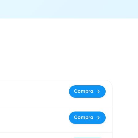
ón de llegada
Recomendado
Precio y enlace de compra
Compra
Compra