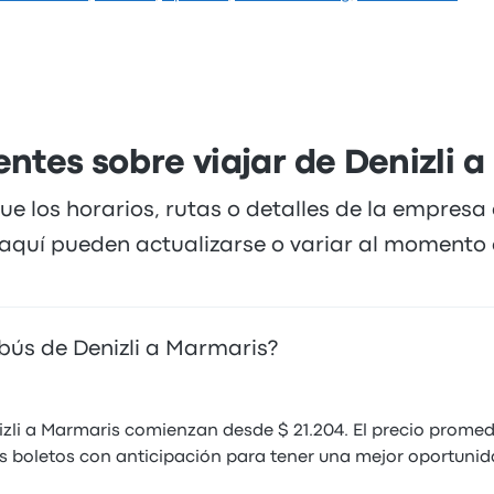
es encontrar pasajes que cuestan desde $ 21.204. El viaje 
entable para llegar a donde necesitas estar.
ntes sobre viajar de Denizli 
ue los horarios, rutas o detalles de la empresa
quí pueden actualizarse o variar al momento d
bús de Denizli a Marmaris?
zli a Marmaris comienzan desde $ 21.204. El precio prome
s boletos con anticipación para tener una mejor oportunid