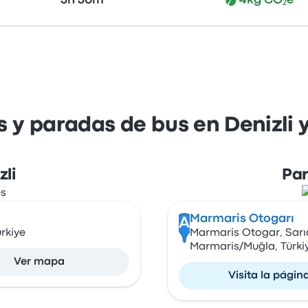
3h 30m
4kg CO₂e
s y paradas de bus en Denizli 
li
Par
Marmaris Otogarı
A
rkiye
Marmaris Otogar, Sarıa
Marmaris/Muğla, Türki
Ver mapa
Visita la págin