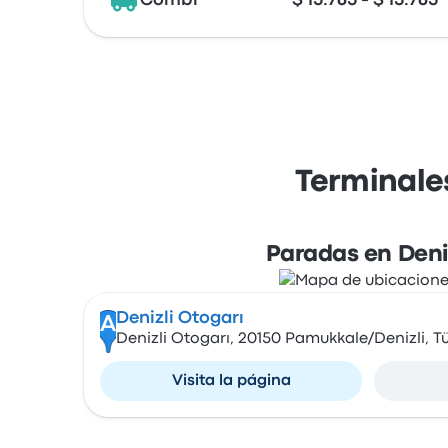
Combi
$ 15.765 - $ 15.765
Terminale
Paradas en Deniz
Denizli Otogarı
A
Denizli Otogarı, 20150 Pamukkale/Denizli, Tü
Visita la página