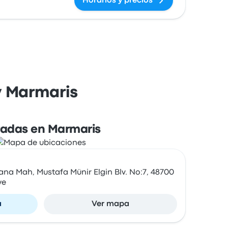
Horarios y precios
y Marmaris
adas en Marmaris
na Mah, Mustafa Münir Elgin Blv. No:7, 48700
ye
a
Ver mapa