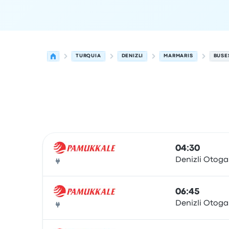
TURQUIA
DENIZLI
MARMARIS
BUSE
Próximas salidas desde Denizli hacia Marmaris 
Operado por
Tipo de vehículo
Hora de salida
Ubi
04:30
Denizli Otoga
Autobús
06:45
Denizli Otoga
Autobús