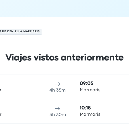
S DE DENIZLI A MARMARIS
Viajes vistos anteriormente
el 8 de agosto
cación de salida
Duración del viaje
Hora de llegada
Ubicaci
09:05
rı
Marmaris
4h 35m
10:15
rı
Marmaris
3h 30m