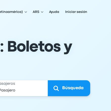
atinoamérica)
ARS
Ayuda
Iniciar sesión
: Boletos y
asajeros
Búsqueda