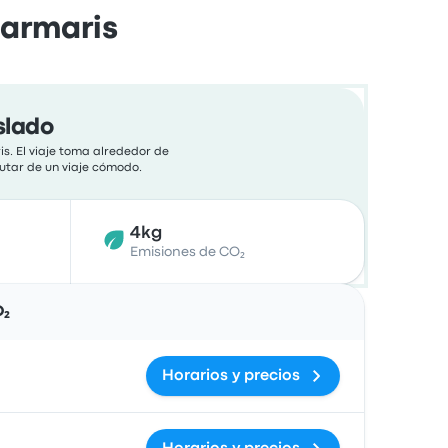
Marmaris
slado
s. El viaje toma alrededor de
rutar de un viaje cómodo.
4kg
Emisiones de CO₂
Acciones
O₂
Horarios y precios