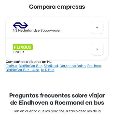
Compara empresas
NS Nederlandse Spoorwegen
Una buena manera de viajar en esta ruta es con NS
Nederlandse Spoorwegen. La empresa ofrece 18
FlixBus
salidas diarias, con precios de pasajes desde
Compañías de buses en NL:
$ 46.625 y el viaje más corto que realiza dura
FlixBus
,
BlaBlaCar Bus
,
Sindbad
,
Deutsche Bahn
,
Ecolines
,
alrededor de 1 hora 5 minutos. NS Nederlandse
FlixBus ofrece 6 salidas diarias y puedes encontrar
BlaBlaCar Bus - Alsa
,
KLR Bus
Spoorwegen te lleva a donde quieres ir por un precio
pasajes que cuestan desde $ 12.744. El viaje más
justo.
rápido dura alrededor de 48 minutos. FlixBus ofrece
una solución rentable para llegar a donde necesitas
estar.
Preguntas frecuentes sobre viajar
de Eindhoven a Roermond en bus
Ten en cuenta que los horarios, rutas o detalles de la