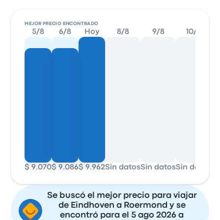
MEJOR PRECIO ENCONTRADO
5/8
6/8
Hoy
8/8
9/8
10/8
$ 9.070
$ 9.086
$ 9.962
Sin datos
Sin datos
Sin datos
Si
Se buscó el mejor precio para viajar
de Eindhoven a Roermond y se
encontró para el 5 ago 2026 a