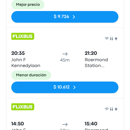
(Busparkplatz)
Mejor precio
$ 9.726
Auto
20:35
21:20
John F
Roermond
45m
Kennedylaan
Station
(Busparkplatz)
Menor duración
$ 10.612
Auto
14:50
15:40