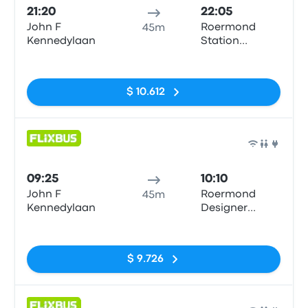
21:20
22:05
John F
Roermond
45m
Kennedylaan
Station
(Busparkplatz)
Sin etiquetas
$ 10.612
Auto
09:25
10:10
John F
Roermond
45m
Kennedylaan
Designer
Outlet
Sin etiquetas
$ 9.726