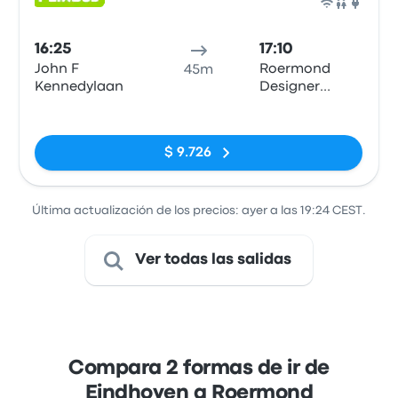
Auto
16:25
17:10
John F
Roermond
45m
Kennedylaan
Designer
Outlet
Sin etiquetas
$ 9.726
Última actualización de los precios: ayer a las 19:24 CEST.
Ver todas las salidas
Compara 2 formas de ir de
Eindhoven a Roermond