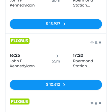
John F
Roermond
50m
Kennedylaan
Station
(Busparkplatz)
Sin etiquetas
$ 15.927
Auto
16:25
17:20
John F
Roermond
55m
Kennedylaan
Station
(Busparkplatz)
Sin etiquetas
$ 10.612
Auto