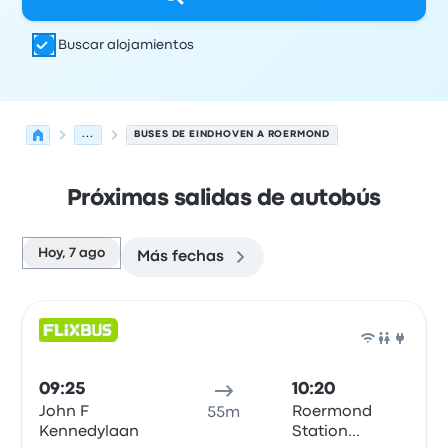
Buscar alojamientos
...
BUSES DE EINDHOVEN A ROERMOND
Próximas salidas de autobús
Hoy, 7 ago
Más fechas
Próximas salidas desde Eindhoven hacia Roermond el 7
Operado por
Tipo de vehículo
Hora de salida
Ubicación d
Auto
09:25
10:20
John F
Roermond
55m
Kennedylaan
Station