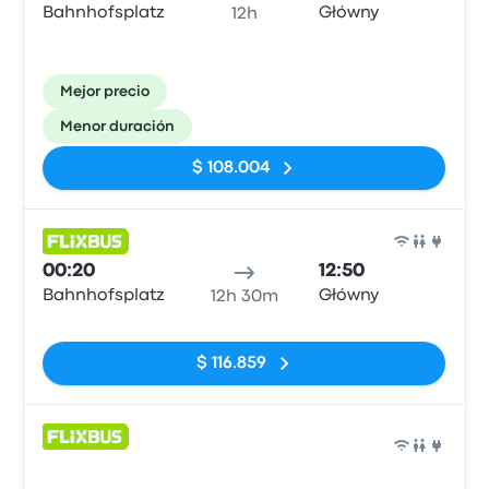
Bahnhofsplatz
Główny
12h
Mejor precio
Menor duración
$ 108.004
Auto
00:20
12:50
Bahnhofsplatz
Główny
12h 30m
Sin etiquetas
$ 116.859
Auto