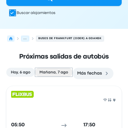
Buscar alojamientos
...
BUSES DE FRANKFURT (ODER) A GDANSK
Próximas salidas de autobús
Hoy, 6 ago
Mañana, 7 ago
Más fechas
Próximas salidas desde Frankfurt (Oder) hacia Gdansk e
Operado por
Tipo de vehículo
Hora de salida
Ubicación d
Auto
05:50
17:50