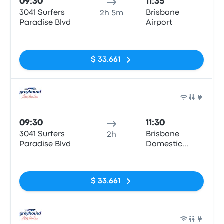
09:30
11:35
3041 Surfers
Brisbane
2h 5m
Paradise Blvd
Airport
Sin etiquetas
$ 33.661
Auto
09:30
11:30
3041 Surfers
Brisbane
2h
Paradise Blvd
Domestic
Airport
Sin etiquetas
$ 33.661