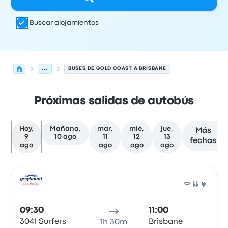
Buscar alojamientos
...
BUSES DE GOLD COAST A BRISBANE
Próximas salidas de autobús
Hoy,
Mañana,
mar,
mié,
jue,
Más
9
10 ago
11
12
13
fechas
ago
ago
ago
ago
Próximas salidas desde Gold Coast hacia Brisbane el 9
Operado por
Tipo de vehículo
Hora de salida
Ubicación d
Auto
09:30
11:00
3041 Surfers
Brisbane
1h 30m