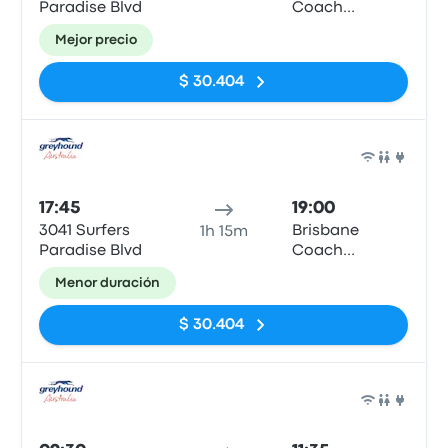
Paradise Blvd
Coach
Terminal,
Mejor precio
Parkland Cres
$ 30.404
Auto
17:45
19:00
3041 Surfers
Brisbane
1h 15m
Paradise Blvd
Coach
Terminal,
Menor duración
Parkland Cres
$ 30.404
Auto