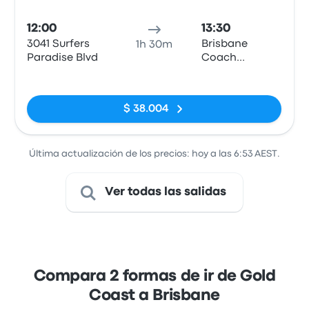
Auto
12:00
13:30
3041 Surfers
Brisbane
1h 30m
Paradise Blvd
Coach
Terminal,
Sin etiquetas
Parkland Cres
$ 38.004
Última actualización de los precios: hoy a las 6:53 AEST.
Ver todas las salidas
Compara 2 formas de ir de Gold
Coast a Brisbane