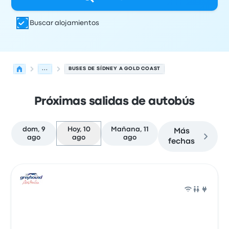
Buscar alojamientos
...
BUSES DE SÍDNEY A GOLD COAST
Próximas salidas de autobús
dom, 9
Hoy, 10
Mañana, 11
Más
ago
ago
ago
fechas
Próximas salidas desde Sídney hacia Gold Coast el 10 d
Operado por
Tipo de vehículo
Hora de salida
Ubicación d
Auto