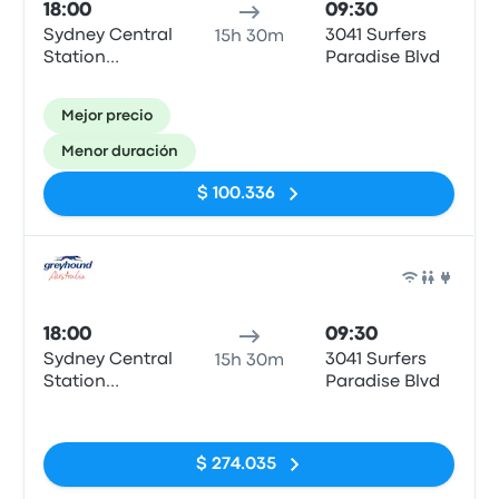
18:00
09:30
Sydney Central
3041 Surfers
15h 30m
Station
Paradise Blvd
Forecourt
Coach Bay 5&6
Mejor precio
Menor duración
$ 100.336
Auto
18:00
09:30
Sydney Central
3041 Surfers
15h 30m
Station
Paradise Blvd
Forecourt
Sin etiquetas
Coach Bay 5&6
$ 274.035