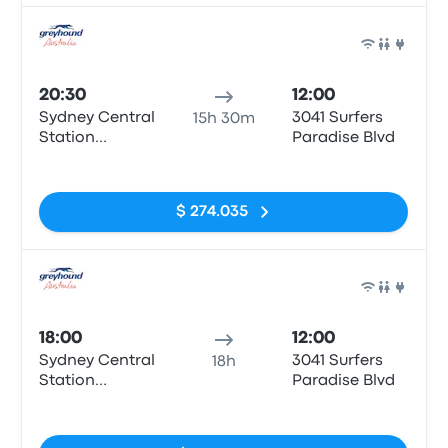
Auto
20:30
12:00
Sydney Central
3041 Surfers
15h 30m
Station
Paradise Blvd
Forecourt
Sin etiquetas
Coach Bay 5&6
$ 274.035
Auto
18:00
12:00
Sydney Central
3041 Surfers
18h
Station
Paradise Blvd
Forecourt
Sin etiquetas
Coach Bay 5&6