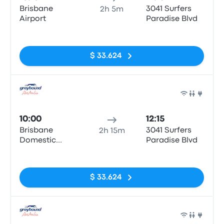
Brisbane
3041 Surfers
2h 5m
Airport
Paradise Blvd
Sin etiquetas
$ 33.624
Auto
10:00
12:15
Brisbane
3041 Surfers
2h 15m
Domestic
Paradise Blvd
Airport
Sin etiquetas
$ 33.624
Auto