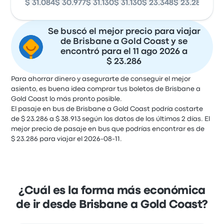
$ 31.084
$ 30.977
$ 31.130
$ 31.130
$ 23.348
$ 23.286
$ 23
Se buscó el mejor precio para viajar
de Brisbane a Gold Coast y se
encontró para el 11 ago 2026 a
$ 23.286
Para ahorrar dinero y asegurarte de conseguir el mejor
asiento, es buena idea comprar tus boletos de Brisbane a
Gold Coast lo más pronto posible.
El pasaje en bus de Brisbane a Gold Coast podría costarte
de $ 23.286 a $ 38.913 según los datos de los últimos 2 días. El
mejor precio de pasaje en bus que podrías encontrar es de
$ 23.286 para viajar el 2026-08-11.
¿Cuál es la forma más económica
de ir desde Brisbane a Gold Coast?