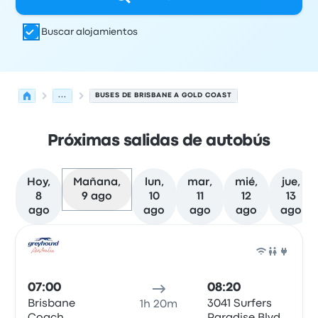
Buscar alojamientos
...
BUSES DE BRISBANE A GOLD COAST
Próximas salidas de autobús
Hoy,
Mañana,
lun,
mar,
mié,
jue,
8
9 ago
10
11
12
13
ago
ago
ago
ago
ago
Próximas salidas desde Brisbane hacia Gold Coast el 9
Operado por
Tipo de vehículo
Hora de salida
Ubicación d
Auto
07:00
08:20
Brisbane
3041 Surfers
1h 20m