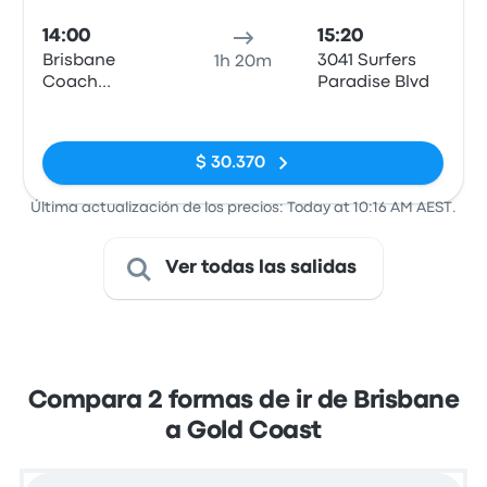
14:00
15:20
Brisbane
3041 Surfers
1h 20m
Coach
Paradise Blvd
Terminal,
Sin etiquetas
Parkland Cres
$ 30.370
Última actualización de los precios: Today at 10:16 AM AEST.
Ver todas las salidas
Compara 2 formas de ir de Brisbane
a Gold Coast