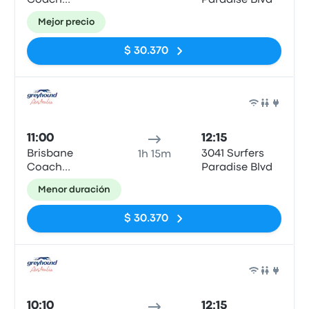
Coach
Paradise Blvd
Terminal,
Mejor precio
Parkland Cres
$ 30.370
Auto
11:00
12:15
Brisbane
3041 Surfers
1h 15m
Coach
Paradise Blvd
Terminal,
Menor duración
Parkland Cres
$ 30.370
Auto
10:10
12:15