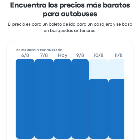
Encuentra los precios más baratos
para autobuses
El precio es para un boleto de ida para un pasajero y se basa
en búsquedas anteriores.
MEJOR PRECIO ENCONTRADO
6/8
7/8
Hoy
9/8
10/8
11/8
12