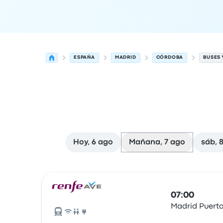
ESPAÑA
MADRID
CÓRDOBA
BUSES 
Hoy, 6 ago
Mañana, 7 ago
sáb, 
Próximas salidas desde Madrid hacia Córdoba e
Operado por
Tipo de vehículo
Hora de salida
Ubi
07:00
Madrid Puert