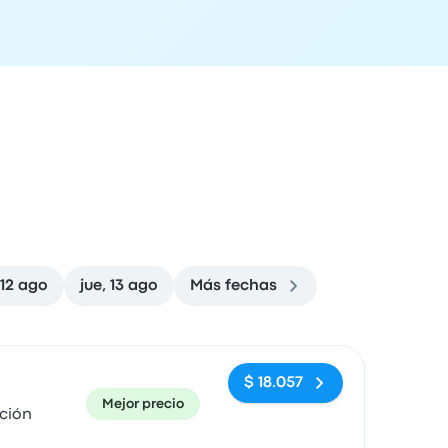
 12 ago
jue, 13 ago
Más fechas
ón de llegada
Recomendado
Precio y enlace de compra
$ 18.057
Mejor precio
ción