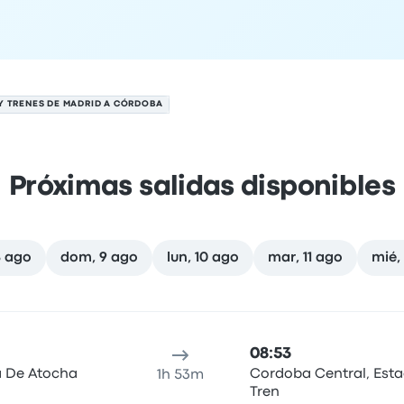
Y TRENES DE MADRID A CÓRDOBA
Próximas salidas disponibles
8 ago
dom, 9 ago
lun, 10 ago
mar, 11 ago
mié,
l 7 de agosto
cación de salida
Duración del viaje
Hora de llegada
Ubicaci
08:53
a De Atocha
Cordoba Central, Esta
1h 53m
Tren