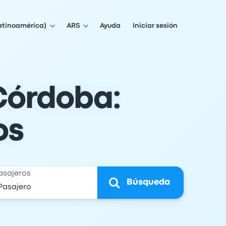
atinoamérica)
ARS
Ayuda
Iniciar sesión
 Córdoba:
os
asajeros
Búsqueda