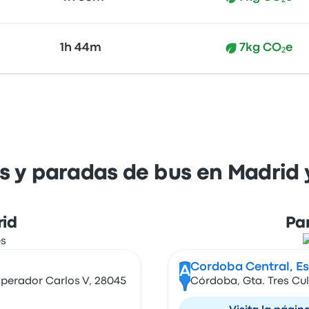
1h 44m
7kg CO₂e
s y paradas de bus en Madrid
id
Pa
Cordoba Central, Es
A
mperador Carlos V, 28045
Córdoba, Gta. Tres Cul