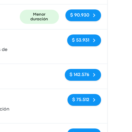
Menor
$ 90.930
duración
Sin etiquetas
$ 53.931
s de
Sin etiquetas
$ 142.576
Sin etiquetas
$ 75.512
ción
Sin etiquetas