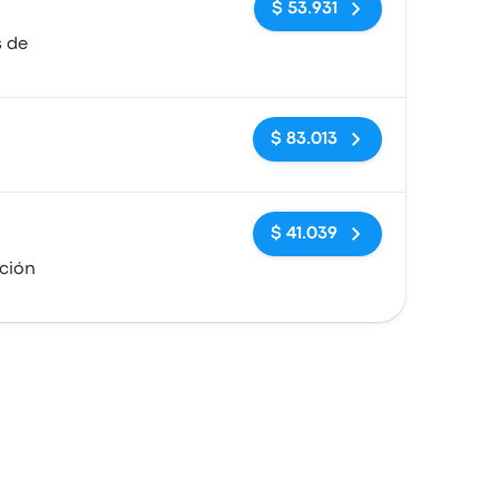
$ 53.931
s de
Sin etiquetas
$ 83.013
Sin etiquetas
$ 41.039
ción