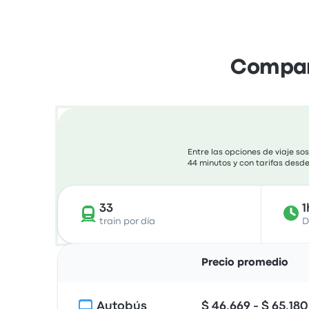
Compara
Entre las opciones de viaje s
44 minutos y con tarifas desde
33
1
train por día
D
Precio promedio
Autobús
$ 46.669 - $ 65.180