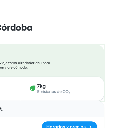
 Córdoba
viaje toma alrededor de 1 hora
 un viaje cómodo.
7kg
Emisiones de CO₂
Acciones
O₂
Horarios y precios