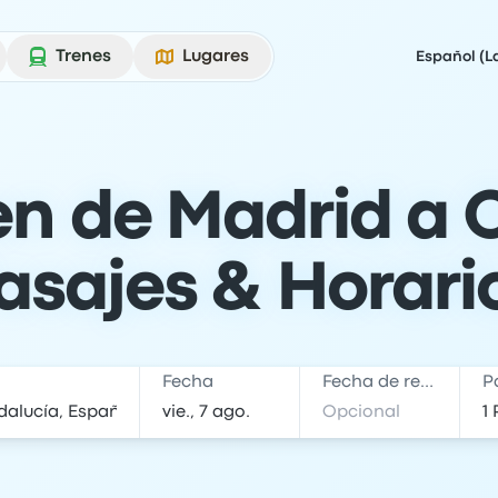
Trenes
Lugares
Español (L
en de Madrid a
asajes & Horari
Fecha
Fecha de regreso
P