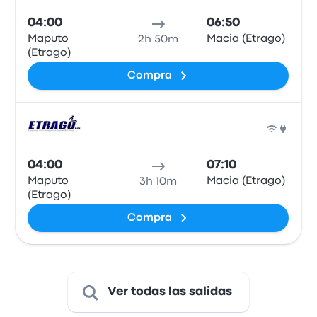
04:00
06:50
Maputo
Macia (Etrago)
2h 50m
(Etrago)
Compra
Auto
04:00
07:10
Maputo
Macia (Etrago)
3h 10m
(Etrago)
Compra
Ver todas las salidas