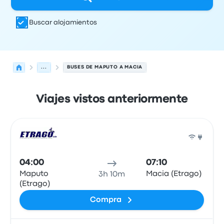
Buscar alojamientos
...
BUSES DE MAPUTO A MACIA
Viajes vistos anteriormente
Próximas salidas desde Maputo hacia Macia el 8 de ago
Operado por
Tipo de vehículo
Hora de salida
Ubicación d
Auto
04:00
07:10
Maputo
Macia (Etrago)
3h 10m
(Etrago)
Compra