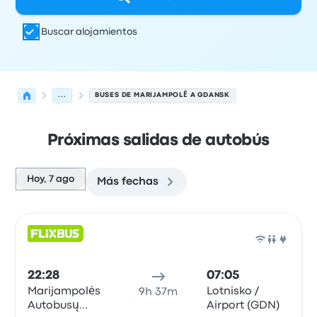
Buscar alojamientos
...
BUSES DE MARIJAMPOLĖ A GDANSK
Próximas salidas de autobús
Hoy, 7 ago
Más fechas
Próximas salidas desde Marijampolė hacia Gdansk el 7 
Operado por
Tipo de vehículo
Hora de salida
Ubicación d
Auto
22:28
07:05
Marijampolės
Lotnisko /
9h 37m
Autobusų
Airport (GDN)