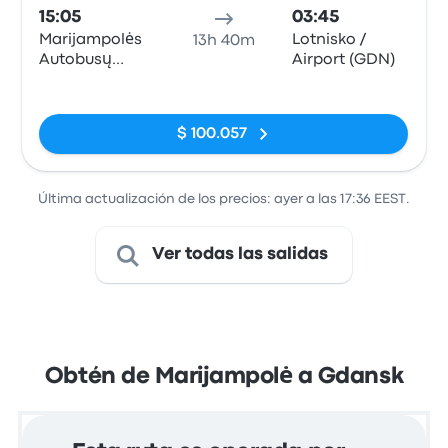
15:05
03:45
Marijampolės
Lotnisko /
13h 40m
Autobusų
Airport (GDN)
Stotis
Sin etiquetas
$ 100.057
Última actualización de los precios: ayer a las 17:36 EEST.
Ver todas las salidas
Obtén de Marijampolė a Gdansk