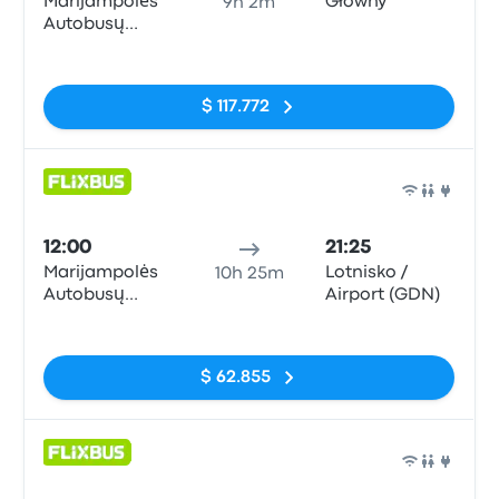
Marijampolės
Główny
9h 2m
Autobusų
Stotis
Sin etiquetas
$ 117.772
Auto
12:00
21:25
Marijampolės
Lotnisko /
10h 25m
Autobusų
Airport (GDN)
Stotis
Sin etiquetas
$ 62.855
Auto