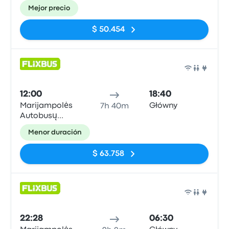
Stotis
Mejor precio
$ 50.454
Auto
12:00
18:40
Marijampolės
Główny
7h 40m
Autobusų
Stotis
Menor duración
$ 63.758
Auto
22:28
06:30