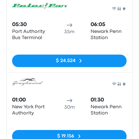
Auto
05:30
06:05
Port Authority
Newark Penn
35m
Bus Terminal
Station
Sin etiquetas
$ 24.524
Auto
01:00
01:30
New York Port
Newark Penn
30m
Authority
Station
Sin etiquetas
$ 19.156