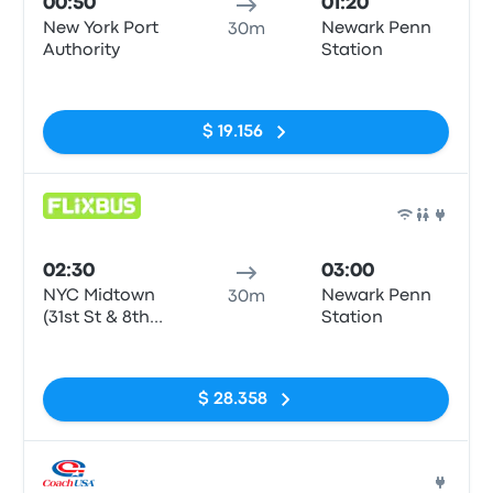
00:50
01:20
New York Port
Newark Penn
30m
Authority
Station
Sin etiquetas
$ 19.156
Auto
02:30
03:00
NYC Midtown
Newark Penn
30m
(31st St & 8th
Station
Ave)
Sin etiquetas
$ 28.358