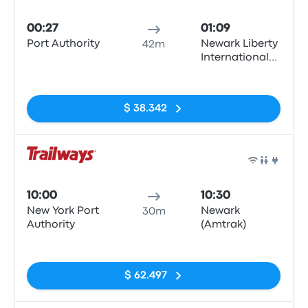
Auto
00:27
01:09
Port Authority
Newark Liberty
42m
International
Airport
Sin etiquetas
Terminal A
(arrivals, Zone
$ 38.342
15)
Auto
10:00
10:30
New York Port
Newark
30m
Authority
(Amtrak)
Sin etiquetas
$ 62.497