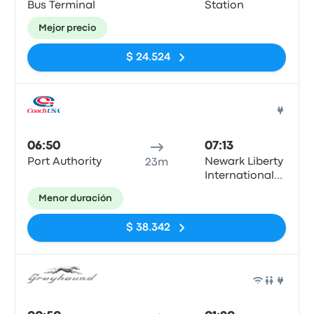
Bus Terminal
Station
Mejor precio
$ 24.524
Auto
06:50
07:13
Port Authority
Newark Liberty
23m
International
Airport
Menor duración
Terminal B
$ 38.342
Auto