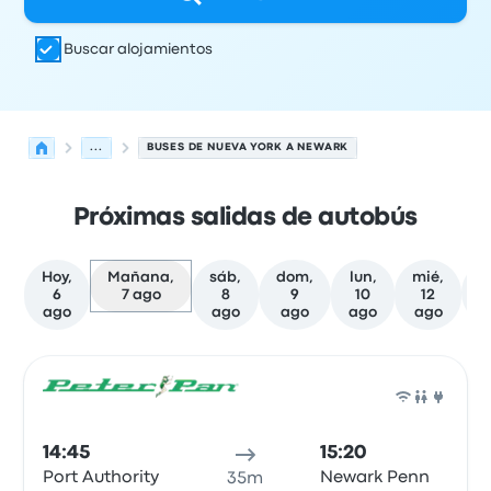
Buscar alojamientos
...
BUSES DE NUEVA YORK A NEWARK
Próximas salidas de autobús
Hoy,
Mañana,
sáb,
dom,
lun,
mié,
6
7 ago
8
9
10
12
f
ago
ago
ago
ago
ago
Próximas salidas desde Nueva York hacia Newark el 7 d
Operado por
Tipo de vehículo
Hora de salida
Ubicación d
Auto
14:45
15:20
Port Authority
Newark Penn
35m