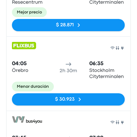
Resecentrum
Cityterminalen
Mejor precio
$ 28.871
Auto
04:05
06:35
Örebro
Stockholm
2h 30m
Cityterminalen
Menor duración
$ 30.923
Auto