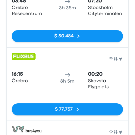
03:45
07:20
Örebro
Stockholm
3h 35m
Resecentrum
Cityterminalen
Sin etiquetas
$ 30.484
Auto
16:15
00:20
Örebro
Skavsta
8h 5m
Flygplats
Sin etiquetas
$ 77.757