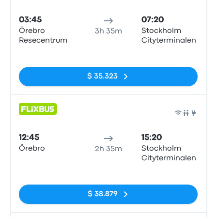
Auto
03:45
07:20
Örebro
Stockholm
3h 35m
Resecentrum
Cityterminalen
Sin etiquetas
$ 35.323
Auto
12:45
15:20
Örebro
Stockholm
2h 35m
Cityterminalen
Sin etiquetas
$ 38.879