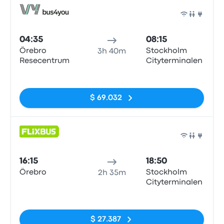
Auto
04:35
08:15
Örebro
Stockholm
3h 40m
Resecentrum
Cityterminalen
Sin etiquetas
$ 69.032
Auto
16:15
18:50
Örebro
Stockholm
2h 35m
Cityterminalen
Sin etiquetas
$ 27.387