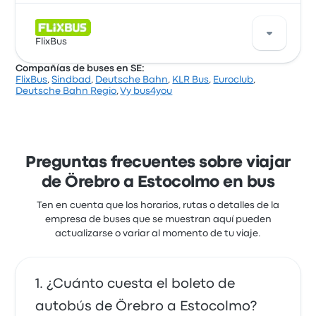
Una buena manera de viajar en esta ruta es con los
buses de Vy Buss. La empresa ofrece 14 salidas
FlixBus
diarias, los precios de los pasajes cuestan desde
Compañías de buses en SE:
$ 25.276 y el viaje más corto dura alrededor de 3
FlixBus
,
Sindbad
,
Deutsche Bahn
,
KLR Bus
,
Euroclub
,
horas 58 minutos. Vy Buss te lleva a donde quieres ir
FlixBus ofrece 12 buses diarios de Örebro a
Deutsche Bahn Regio
,
Vy bus4you
por un precio justo.
Estocolmo. Aunque el precio promedio de este viaje
es de $ 45.131, puedes encontrar pasajes que
cuestan desde $ 21.711. El viaje entre las dos
ciudades suele durar alrededor de 3 horas 41
minutos.
Preguntas frecuentes sobre viajar
de Örebro a Estocolmo en bus
Ten en cuenta que los horarios, rutas o detalles de la
empresa de buses que se muestran aquí pueden
actualizarse o variar al momento de tu viaje.
¿Cuánto cuesta el boleto de
autobús de Örebro a Estocolmo?