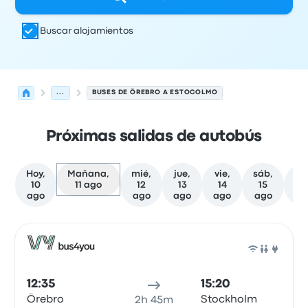
Buscar alojamientos
...
BUSES DE ÖREBRO A ESTOCOLMO
Próximas salidas de autobús
Hoy,
Mañana,
mié,
jue,
vie,
sáb,
do
10
11 ago
12
13
14
15
1
ago
ago
ago
ago
ago
a
Próximas salidas desde Örebro hacia Estocolmo el 11 de
Operado por
Tipo de vehículo
Hora de salida
Ubicación d
Auto
12:35
15:20
Örebro
Stockholm
2h 45m