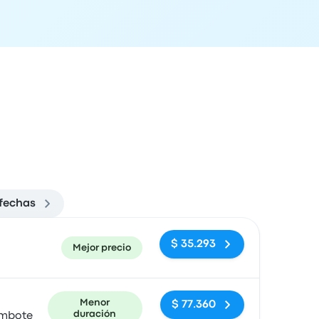
fechas
ón de llegada
Recomendado
Precio y enlace de compra
$ 35.293
Mejor precio
Menor
$ 77.360
duración
imbote