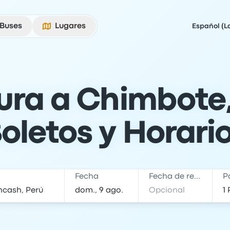
Buses
Lugares
Español (L
iura a Chimbote
oletos y Horari
Fecha
Fecha de regreso
P