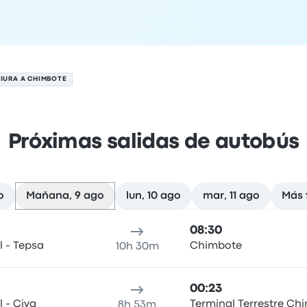
PIURA A CHIMBOTE
Próximas salidas de autobús
o
Mañana, 9 ago
lun, 10 ago
mar, 11 ago
Más 
 9 de agosto
cación de salida
Duración del viaje
Hora de llegada
Ubicaci
08:30
l - Tepsa
Chimbote
10h 30m
00:23
l - Civa
Terminal Terrestre Ch
8h 53m