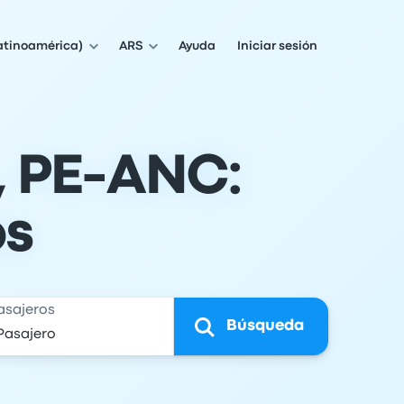
atinoamérica)
ARS
Ayuda
Iniciar sesión
, PE-ANC:
os
asajeros
Búsqueda