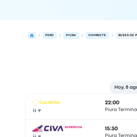
PERÚ
PIURA
CHIMBOTE
BUSES DE 
Hoy, 8 ag
Próximas salidas desde Piura hacia Chimbote el
Operado por
Tipo de vehículo
Hora de salida
Ubi
22:00
Piura Termina
Autobús
15:30
Piura Termina