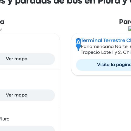
s y paradas de bus en Piura 
ra
Par
Terminal Terrestre 
A
Panamericana Norte, s
Trapecio Lote 1 y 2, C
Ver mapa
Visita la págin
Ver mapa
Piura