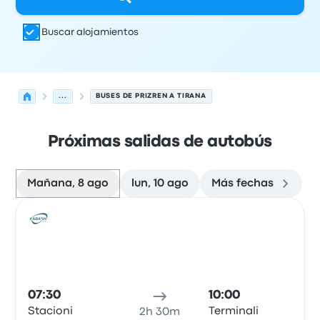
Buscar alojamientos
...
BUSES DE PRIZREN A TIRANA
Próximas salidas de autobús
Mañana, 8 ago
lun, 10 ago
Más fechas
Próximas salidas desde Prizren hacia Tirana el 8 de ago
Operado por
Tipo de vehículo
Hora de salida
Ubicación d
Auto
07:30
10:00
Stacioni
Terminali
2h 30m