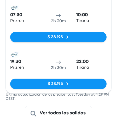
Auto
07:30
10:00
Prizren
Tirana
2h 30m
Sin etiquetas
$ 38.193
Auto
19:30
22:00
Prizren
Tirana
2h 30m
Sin etiquetas
$ 38.193
Última actualización de los precios: Last Tuesday at 4:29 PM
CEST.
Ver todas las salidas