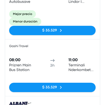
Autobusave
Lindor I
Autobusave
(East Bus
Mejor precio
Terminal)
Menor duración
$ 35.529
Gashi Travel
Auto
08:00
11:00
Prizren Main
Terminali
3h
Bus Station
Nderkombetar
i Autobusave
Sin etiquetas
(TEG)
$ 35.529