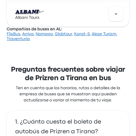
minutos. Kabashi Tours ofrece una solución rentable
para llegar a donde necesitas estar.
Arbeni Tours ofrece 1 salidas diarias y puedes
encontrar pasajes que cuestan desde $ 38.720. El
Albani Tours
viaje más rápido dura alrededor de 3 horas 10
Compañías de buses en AL:
minutos. Arbeni Tours ofrece una solución rentable
FlixBus
,
Arriva
,
Nomago
,
Globtour
,
Karat-S
,
Alpar Turizm
,
para llegar a donde necesitas estar.
Albani Tours ofrece 2 salidas diarias y puedes
Traventuria
encontrar pasajes que cuestan desde $ 39.519. El
viaje más rápido dura alrededor de 2 horas 52
minutos. Albani Tours ofrece una solución rentable
para llegar a donde necesitas estar.
Preguntas frecuentes sobre viajar
de Prizren a Tirana en bus
Ten en cuenta que los horarios, rutas o detalles de la
empresa de buses que se muestran aquí pueden
actualizarse o variar al momento de tu viaje.
¿Cuánto cuesta el boleto de
autobús de Prizren a Tirana?