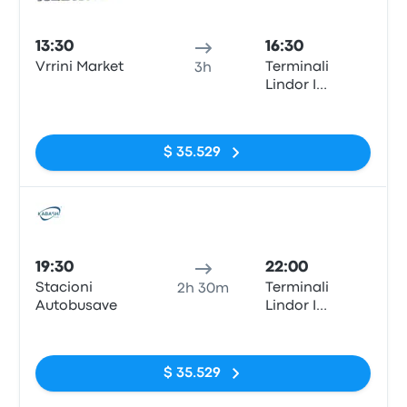
Auto
13:30
16:30
Vrrini Market
Terminali
3h
Lindor I
Autobusave
Sin etiquetas
(East Bus
Terminal)
$ 35.529
Auto
19:30
22:00
Stacioni
Terminali
2h 30m
Autobusave
Lindor I
Autobusave
Sin etiquetas
(East Bus
Terminal)
$ 35.529