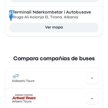
Terminali Nderkombetar i Autobusave
F
Rruga Ali Kolonja 12, Tirana, Albania
Ver mapa
Compara compañías de buses
Kabashi Tours
Kabashi Tours ofrece 1 salidas diarias y puedes
encontrar pasajes que cuestan desde $ 29.670. El
Arbeni Tours
viaje más rápido dura alrededor de 2 horas 30