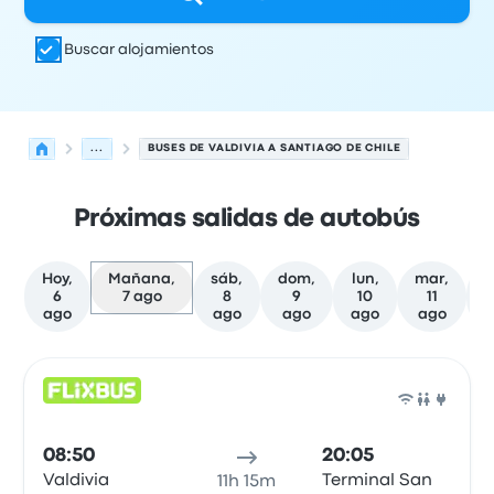
Buscar alojamientos
...
BUSES DE VALDIVIA A SANTIAGO DE CHILE
Próximas salidas de autobús
Hoy,
Mañana,
sáb,
dom,
lun,
mar,
m
6
7 ago
8
9
10
11
ago
ago
ago
ago
ago
Próximas salidas desde Valdivia hacia Santiago de Chile
Operado por
Tipo de vehículo
Hora de salida
Ubicación d
Auto
08:50
20:05
Valdivia
Terminal San
11h 15m