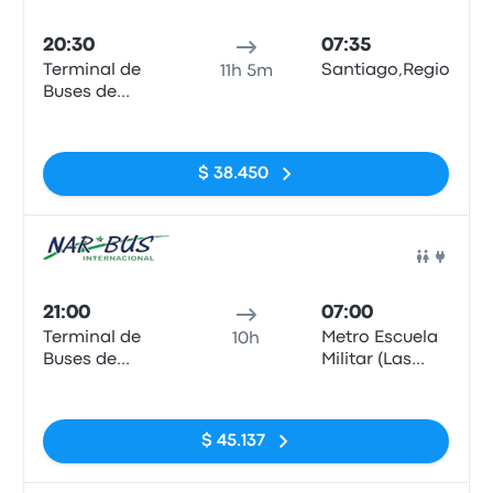
Auto
20:30
07:35
Terminal de
Santiago,RegionMetr
11h 5m
Buses de
Valdivia
Sin etiquetas
$ 38.450
Auto
21:00
07:00
Terminal de
Metro Escuela
10h
Buses de
Militar (Las
Valdivia
Condes)
Sin etiquetas
$ 45.137