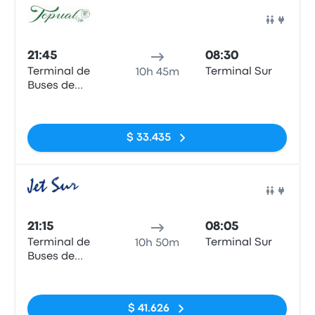
Auto
21:45
08:30
Terminal de
Terminal Sur
10h 45m
Buses de
Valdivia
Sin etiquetas
$ 33.435
Auto
21:15
08:05
Terminal de
Terminal Sur
10h 50m
Buses de
Valdivia
Sin etiquetas
$ 41.626