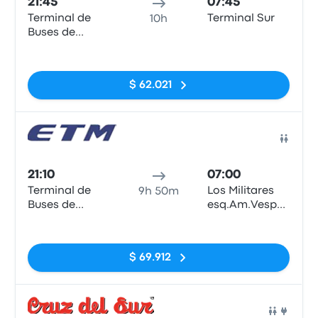
21:45
07:45
Terminal de
Terminal Sur
10h
Buses de
Valdivia
Sin etiquetas
$ 62.021
Auto
21:10
07:00
Terminal de
Los Militares
9h 50m
Buses de
esq.Am.Vespucio
Valdivia
norte
Sin etiquetas
$ 69.912