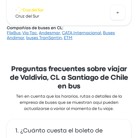
$ 24.355 y el viaje más corto dura alrededor de 10
horas 50 minutos. Buses Jet Sur te lleva a donde
Via Tur ofrece 1 buses diarios de Valdivia a Santiago
quieres ir por un precio justo.
de Chile. Aunque el precio promedio de este viaje es
Cruz del Sur
de $ 32.239, puedes encontrar pasajes que cuestan
Compañías de buses en CL:
desde $ 32.239. El viaje entre las dos ciudades suele
FlixBus
,
Via Tac
,
Andesmar
,
CATA Internacional
,
Buses
durar alrededor de 10 horas 29 minutos.
Cruz del Sur ofrece 1 buses diarios de Valdivia a
Andimar
,
buses TranSantin
,
ETM
Santiago de Chile. Aunque el precio promedio de
este viaje es de $ 41.254, puedes encontrar pasajes
que cuestan desde $ 36.058. El viaje entre las dos
ciudades suele durar alrededor de 11 horas.
Preguntas frecuentes sobre viajar
de Valdivia, CL a Santiago de Chile
en bus
Ten en cuenta que los horarios, rutas o detalles de la
empresa de buses que se muestran aquí pueden
actualizarse o variar al momento de tu viaje.
¿Cuánto cuesta el boleto de