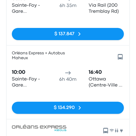
Sainte-Foy -
Via Rail (200
6h 35m
Gare
Tremblay Rd)
d'autocars,
Sin etiquetas
3001 Chemin
des Quatre-
$ 137.847
Bourgeois
Orléans Express + Autobus
Maheux
10:00
16:40
Sainte-Foy -
Ottawa
6h 40m
Gare
(Centre-Ville /
d'autocars,
Downtown)
Sin etiquetas
3001 Chemin
des Quatre-
$ 134.290
Bourgeois