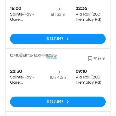
16:00
22:35
Sainte-Foy -
Via Rail (200
6h 35m
Gare
Tremblay Rd)
d'autocars,
Sin etiquetas
3001 Chemin
des Quatre-
$ 137.847
Bourgeois
22:30
09:10
Sainte-Foy -
Via Rail (200
10h 40m
Gare
Tremblay Rd)
d'autocars,
Sin etiquetas
3001 Chemin
des Quatre-
$ 137.847
Bourgeois