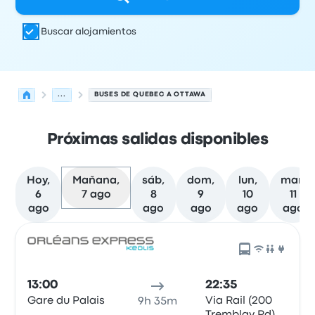
Buscar alojamientos
...
BUSES DE QUEBEC A OTTAWA
Próximas salidas disponibles
Hoy,
Mañana,
sáb,
dom,
lun,
mar,
6
7 ago
8
9
10
11
ago
ago
ago
ago
ago
Próximas salidas desde Quebec hacia Ottawa el 7 de a
Operado por
Tipo de vehículo
Hora de salida
Ubicación d
13:00
22:35
Gare du Palais
Via Rail (200
9h 35m