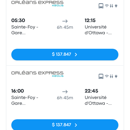
05:30
12:15
Sainte-Foy -
Université
6h 45m
Gare
d'Ottawa -
d'autocars,
Desmarais
Sin etiquetas
3001 Chemin
Building
des Quatre-
$ 137.847
Bourgeois
16:00
22:45
Sainte-Foy -
Université
6h 45m
Gare
d'Ottawa -
d'autocars,
Desmarais
Sin etiquetas
3001 Chemin
Building
des Quatre-
$ 137.847
Bourgeois