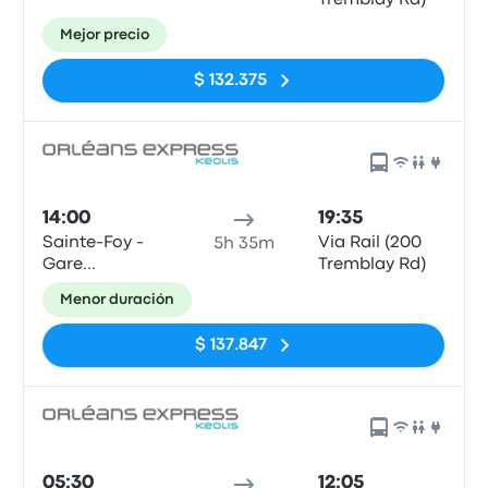
Tremblay Rd)
Mejor precio
$ 132.375
14:00
19:35
Sainte-Foy -
Via Rail (200
5h 35m
Gare
Tremblay Rd)
d'autocars,
Menor duración
3001 Chemin
des Quatre-
$ 137.847
Bourgeois
05:30
12:05