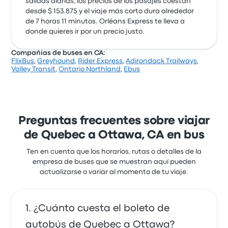
salidas diarias, los precios de los pasajes cuestan
desde $ 153.875 y el viaje más corto dura alrededor
de 7 horas 11 minutos. Orléans Express te lleva a
donde quieres ir por un precio justo.
Compañías de buses en CA:
FlixBus
,
Greyhound
,
Rider Express
,
Adirondack Trailways
,
Valley Transit
,
Ontario Northland
,
Ebus
Preguntas frecuentes sobre viajar
de Quebec a Ottawa, CA en bus
Ten en cuenta que los horarios, rutas o detalles de la
empresa de buses que se muestran aquí pueden
actualizarse o variar al momento de tu viaje.
¿Cuánto cuesta el boleto de
autobús de Quebec a Ottawa?