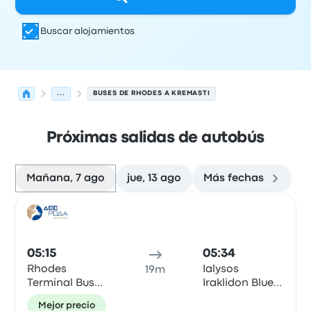
Buscar alojamientos
...
BUSES DE RHODES A KREMASTI
Próximas salidas de autobús
Mañana, 7 ago
jue, 13 ago
Más fechas
Próximas salidas desde Rhodes hacia Kremasti el 7 de 
Operado por
Tipo de vehículo
Hora de salida
Ubicación d
Auto
05:15
05:34
Rhodes
Ialysos
19m
Terminal Bus
Iraklidon Blue
Station
Bay Hotel
Mejor precio