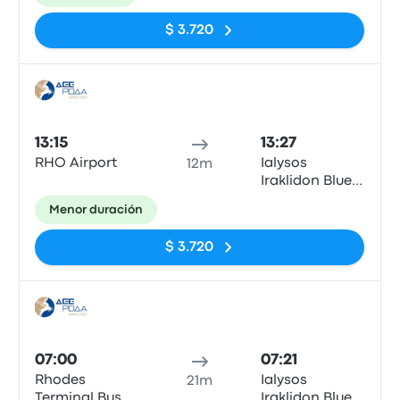
$ 3.720
Auto
13:15
13:27
RHO Airport
Ialysos
12m
Iraklidon Blue
Bay Hotel
Menor duración
$ 3.720
Auto
07:00
07:21
Rhodes
Ialysos
21m
Terminal Bus
Iraklidon Blue