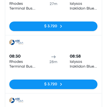
Rhodes
Ialysos
27m
Terminal Bus
Iraklidon Blue
Station
Bay Hotel
Sin etiquetas
$ 3.720
Auto
08:30
08:58
Rhodes
Ialysos
28m
Terminal Bus
Iraklidon Blue
Station
Bay Hotel
Sin etiquetas
$ 3.720
Auto