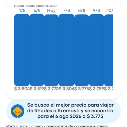
MEJOR PRECIO ENCONTRADO
4/8
5/8
Hoy
7/8
8/8
9/8
10/8
11
$ 3.804
$ 3.819
$ 3.773
$ 3.804
$ 3.773
$ 3.789
$ 3.773
$ 3
Se buscó el mejor precio para viajar
de Rhodes a Kremasti y se encontró
para el 6 ago 2026 a $ 3.773
Para ahorrar dinero y asegurarte de conseguir el mejor