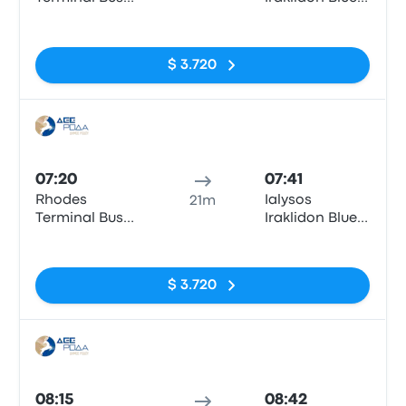
Station
Bay Hotel
Sin etiquetas
$ 3.720
Auto
07:20
07:41
Rhodes
Ialysos
21m
Terminal Bus
Iraklidon Blue
Station
Bay Hotel
Sin etiquetas
$ 3.720
Auto
08:15
08:42