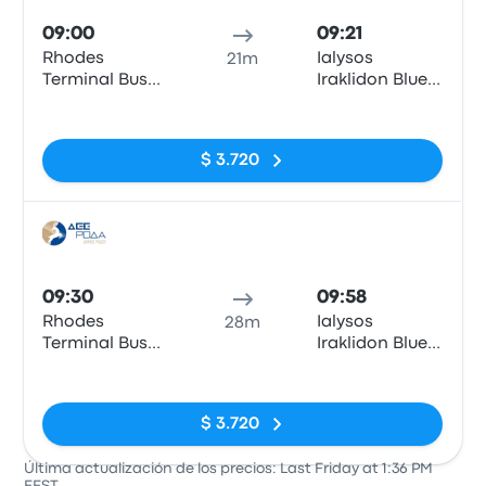
09:00
09:21
Rhodes
Ialysos
21m
Terminal Bus
Iraklidon Blue
Station
Bay Hotel
Sin etiquetas
$ 3.720
Auto
09:30
09:58
Rhodes
Ialysos
28m
Terminal Bus
Iraklidon Blue
Station
Bay Hotel
Sin etiquetas
$ 3.720
Última actualización de los precios: Last Friday at 1:36 PM