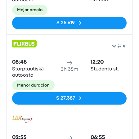
autoosta
Station
Mejor precio
$ 25.619
Auto
08:45
12:20
Starptautiskā
Studentu st.
3h 35m
autoosta
Menor duración
$ 27.387
Auto
02:55
06:55