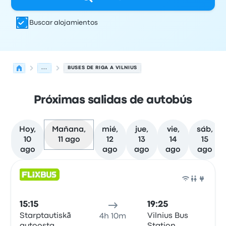
Buscar alojamientos
...
BUSES DE RIGA A VILNIUS
Próximas salidas de autobús
Hoy,
Mañana,
mié,
jue,
vie,
sáb,
10
11 ago
12
13
14
15
ago
ago
ago
ago
ago
Próximas salidas desde Riga hacia Vilnius el 11 de agost
Operado por
Tipo de vehículo
Hora de salida
Ubicación d
Auto
15:15
19:25
Starptautiskā
Vilnius Bus
4h 10m