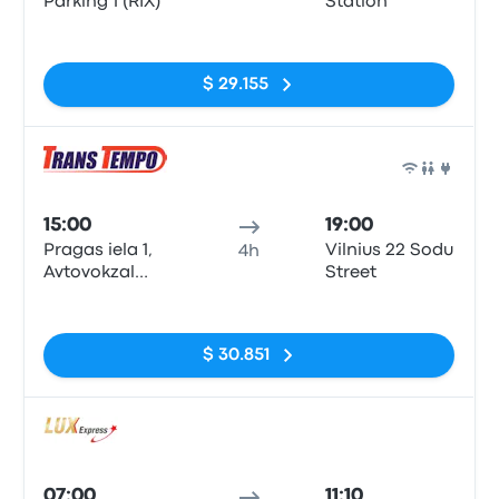
Parking 1 (RIX)
Station
Sin etiquetas
$ 29.155
Auto
15:00
19:00
Pragas iela 1,
Vilnius 22 Sodu
4h
Avtovokzal
Street
'Ryha',
Sin etiquetas
platforma nr 2
$ 30.851
Auto
07:00
11:10