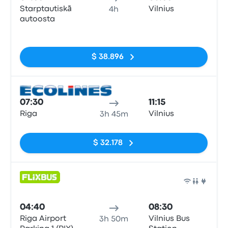
Starptautiskā
Vilnius
4h
autoosta
Sin etiquetas
$ 38.896
Auto
07:30
11:15
Riga
Vilnius
3h 45m
Sin etiquetas
$ 32.178
Auto
04:40
08:30
Riga Airport
Vilnius Bus
3h 50m