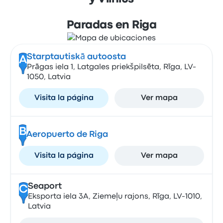
Paradas en Riga
Starptautiskā autoosta
A
Prāgas iela 1, Latgales priekšpilsēta, Rīga, LV-
1050, Latvia
Visita la página
Ver mapa
B
Aeropuerto de Riga
Visita la página
Ver mapa
Seaport
C
Eksporta iela 3A, Ziemeļu rajons, Rīga, LV-1010,
Latvia