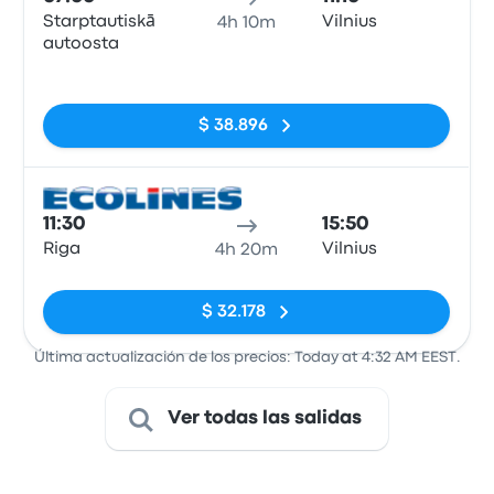
Starptautiskā
Vilnius
4h 10m
autoosta
Sin etiquetas
$ 38.896
Auto
11:30
15:50
Riga
Vilnius
4h 20m
Sin etiquetas
$ 32.178
Última actualización de los precios: Today at 4:32 AM EEST.
Ver todas las salidas