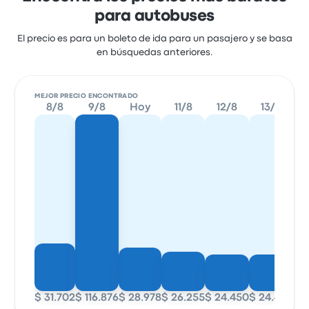
para autobuses
El precio es para un boleto de ida para un pasajero y se basa
en búsquedas anteriores.
MEJOR PRECIO ENCONTRADO
8/8
9/8
Hoy
11/8
12/8
13/8
$ 31.702
$ 116.876
$ 28.978
$ 26.255
$ 24.450
$ 24.450
$ 