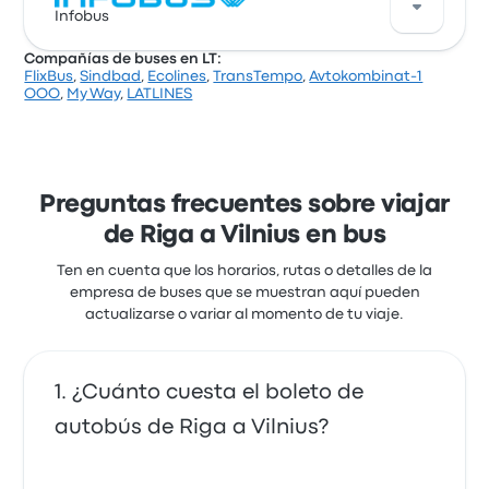
precio justo.
Infobus
puedes encontrar pasajes que cuestan desde
$ 26.194. El viaje más rápido dura alrededor de 4
Compañías de buses en LT:
horas. Avtokombinat-1 OOO ofrece una solución
FlixBus
,
Sindbad
,
Ecolines
,
TransTempo
,
Avtokombinat-1
rentable para llegar a donde necesitas estar.
Una buena manera de viajar en esta ruta es con los
OOO
,
My Way
,
LATLINES
buses de Infobus. La empresa ofrece 1 salidas
diarias, los precios de los pasajes cuestan desde
$ 31.396 y el viaje más corto dura alrededor de 3
horas 50 minutos. Infobus te lleva a donde quieres ir
por un precio justo.
Preguntas frecuentes sobre viajar
de Riga a Vilnius en bus
Ten en cuenta que los horarios, rutas o detalles de la
empresa de buses que se muestran aquí pueden
actualizarse o variar al momento de tu viaje.
¿Cuánto cuesta el boleto de
autobús de Riga a Vilnius?