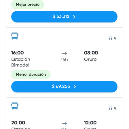
Mejor precio
$ 53.312
Auto
16:00
08:00
Estacion
Oruro
16h
Bimodal
Menor duración
$ 69.253
Auto
20:00
12:00