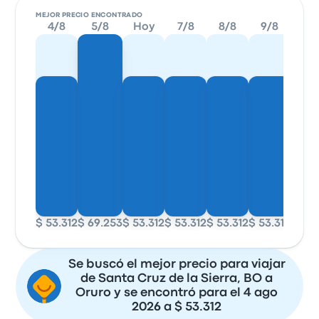
MEJOR PRECIO ENCONTRADO
4/8
5/8
Hoy
7/8
8/8
9/8
10/
$ 53.312
$ 69.253
$ 53.312
$ 53.312
$ 53.312
$ 53.312
$ 53.
Se buscó el mejor precio para viajar
de Santa Cruz de la Sierra, BO a
Oruro y se encontró para el 4 ago
2026 a $ 53.312