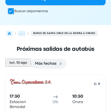
Buscar alojamientos
...
BUSES DE SANTA CRUZ DE LA SIERRA A ORURO
Próximas salidas de autobús
lun, 10 ago
Más fechas
Próximas salidas desde Santa Cruz de la Sierra hacia Or
Operado por
Tipo de vehículo
Hora de salida
Ubicación d
Auto
17:30
10:30
Estacion
Oruro
17h
Bimodal