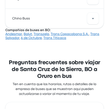
buses de Trans Copacabana S.A.. La empresa
ofrece 1 salidas diarias, los precios de los pasajes
cuestan desde $ 51.421 y el viaje más corto dura
alrededor de 17 horas. Trans Copacabana S.A. te
Una buena manera de viajar en esta ruta es con los
Chino Buss
lleva a donde quieres ir por un precio justo.
buses de King Lufred. La empresa ofrece 1 salidas
diarias, los precios de los pasajes cuestan desde
Compañías de buses en BO:
$ 104.103 y el viaje más corto dura alrededor de 17
Andesmar
,
Balut
,
Transzela
,
Trans Copacabana S.A.
,
Trans
horas. King Lufred te lleva a donde quieres ir por un
Chino Buss ofrece 4 salidas diarias y puedes
Salvador
,
6 de Octubre
,
Trans Titicaca
precio justo.
encontrar pasajes que cuestan desde $ 73.020. El
viaje más rápido dura alrededor de 17 horas. Chino
Buss ofrece una solución rentable para llegar a
donde necesitas estar.
Preguntas frecuentes sobre viajar
de Santa Cruz de la Sierra, BO a
Oruro en bus
Ten en cuenta que los horarios, rutas o detalles de la
empresa de buses que se muestran aquí pueden
actualizarse o variar al momento de tu viaje.