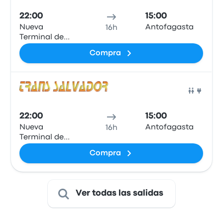
22:00
15:00
Nueva
Antofagasta
16h
Terminal de
Ómnibuses de
Compra
Oruro-Este
Auto
22:00
15:00
Nueva
Antofagasta
16h
Terminal de
Ómnibuses de
Compra
Oruro-Este
Ver todas las salidas