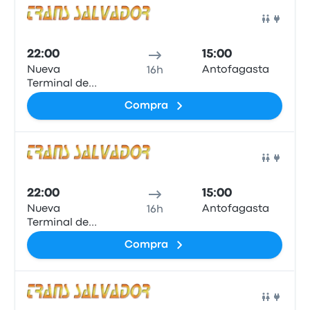
Auto
22:00
15:00
Nueva
Antofagasta
16h
Terminal de
Ómnibuses de
Compra
Oruro-Este
Auto
22:00
15:00
Nueva
Antofagasta
16h
Terminal de
Ómnibuses de
Compra
Oruro-Este
Auto