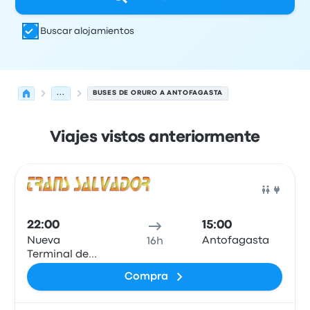
Buscar alojamientos
...
BUSES DE ORURO A ANTOFAGASTA
Viajes vistos anteriormente
Próximas salidas desde Oruro hacia Antofagasta el 6 d
Operado por
Tipo de vehículo
Hora de salida
Ubicación d
Auto
22:00
15:00
Nueva
Antofagasta
16h
Terminal de
Ómnibuses de
Compra
Oruro-Este