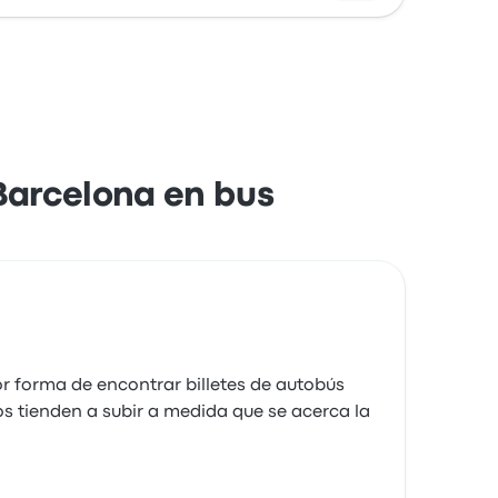
tualidad en la salida. Conductor llevaba
$ 54.141, puedes encontrar pasajes desde
tupendamente el vehículo
 de 5 estrellas
ia S.
e agosto de 2025
 Barcelona en bus
or forma de encontrar billetes de autobús
ios tienden a subir a medida que se acerca la