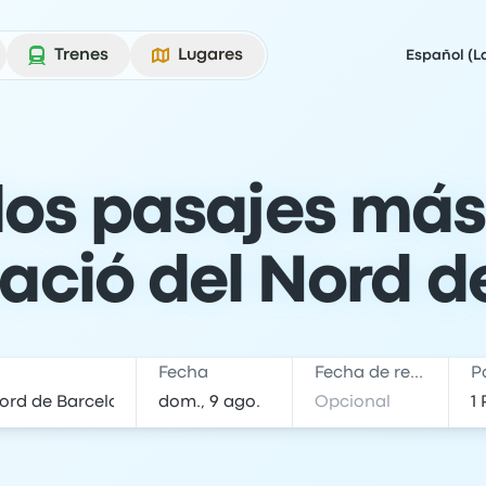
Trenes
Lugares
Español (L
los pasajes más
tació del Nord 
Fecha
Fecha de regreso
P