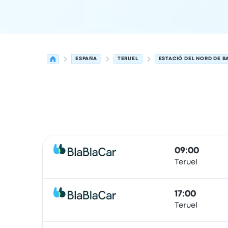
ESPAÑA
TERUEL
ESTACIÓ DEL NORD DE 
Próximas salidas desde Teruel hacia Barcelona 
Operado por
Tipo de vehículo
Hora de salida
Ubi
09:00
Teruel
Viaje compartido
17:00
Teruel
Viaje compartido