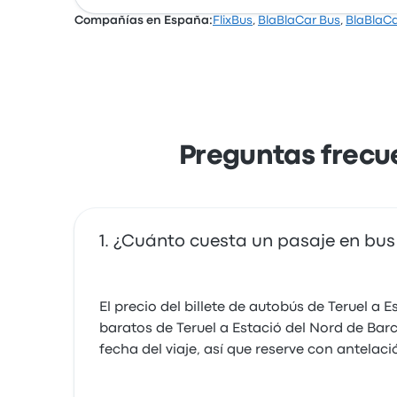
Grupo Samar Teruel Barcelona 
Compañías en España:
FlixBus
,
BlaBlaCar Bus
,
BlaBlaC
El viaje fue muy agradable y la atención espectacul
BlaBlaCar ofrece 1 viajes diarios de Teruel 
muy amable y cariñoso el chófer. Sin duda volveré 
$ 34.448. El viaje entre las dos ciudades sue
usar el servicio.
5.0 de 5 estrellas
Mariluz M.
28 de febrero de 2025
Preguntas frecue
¿Cuánto cuesta un pasaje en bus 
El precio del billete de autobús de Teruel a
baratos de Teruel a Estació del Nord de Barc
fecha del viaje, así que reserve con antelac