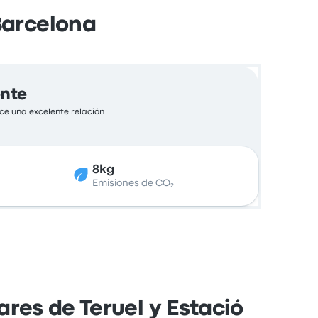
Barcelona
ente
ce una excelente relación
8kg
Emisiones de CO₂
res de Teruel y Estació