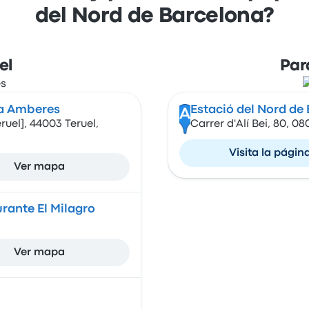
del Nord de Barcelona?
el
Par
da Amberes
Estació del Nord de
A
uel], 44003 Teruel,
Carrer d'Alí Bei, 80, 0
Visita la págin
Ver mapa
rante El Milagro
Ver mapa