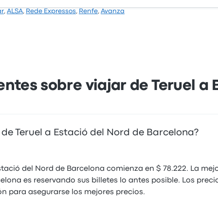
reseñas recientes de clientes
ar
,
ALSA
,
Rede Expressos
,
Renfe
,
Avanza
ar,
Fue un buen viaje, aunque me extrañó que hicieran
Pun
a Barcelona. Aunque el precio promedio de este viaje es de 
a
una ruta tan largo cuando solo tienen una parada
es
le tardar alrededor de 4 horas 57 minutos.
técnica y una de línea, creo que hay rutas más
directas a Teruel, por lo demás no hay quejas
4.0 de 5 estrellas
5.0
Mercedes A.
Son
20 de septiembre de 2022
7 d
ntes sobre viajar de Teruel a
de Teruel a Estació del Nord de Barcelona?
 Estació del Nord de Barcelona comienza en $ 78.222. La mej
elona es reservando sus billetes lo antes posible. Los prec
ión para asegurarse los mejores precios.