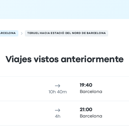
BARCELONA
TERUEL HACIA ESTACIÓ DEL NORD DE BARCELONA
Viajes vistos anteriormente
el 8 de agosto
cación de salida
Duración del viaje
Hora de llegada
Ubicaci
19:40
Barcelona
10h 40m
21:00
Barcelona
4h