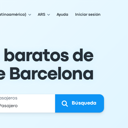
atinoamérica)
ARS
Ayuda
Iniciar sesión
 baratos de
de Barcelona
asajeros
Búsqueda