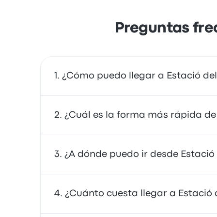
Preguntas fre
¿Cómo puedo llegar a Estació de
Puedes tomar el autobús o el tren, que prop
¿Cuál es la forma más rápida de
compartido.
La forma más rápida de viajar hacia y desde
¿A dónde puedo ir desde Estació
buses suelen ser económicos, confiables y t
Desde Estació del Nord de Barcelona, puede
¿Cuánto cuesta llegar a Estació
Autobuses de Tarragona y Parada de Autobus
para tu viaje.