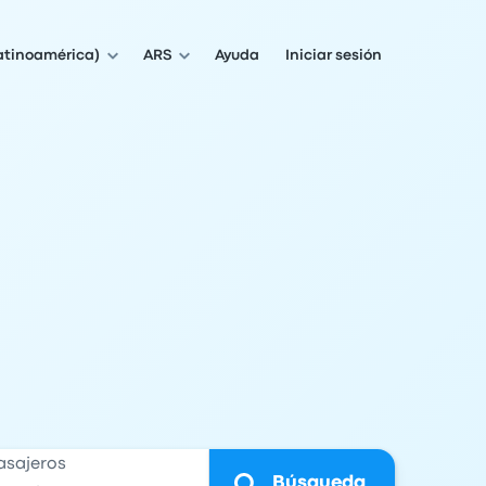
atinoamérica)
ARS
Ayuda
Iniciar sesión
asajeros
Búsqueda