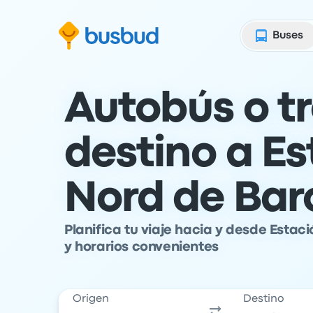
al formulario de búsqueda
Saltar al contenido
Ir al pie de página
Buses
Autobús o t
destino a Es
Nord de Bar
Planifica tu viaje hacia y desde Estac
y horarios convenientes
Origen
Destino