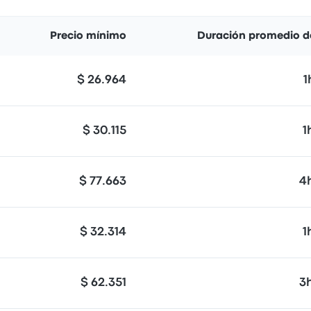
Precio mínimo
Duración promedio de
$ 26.964
1
$ 30.115
1
$ 77.663
4
$ 32.314
1
$ 62.351
3