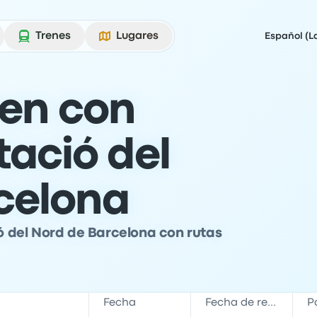
Trenes
Lugares
Español (L
ren con
tació del
celona
ió del Nord de Barcelona con rutas
Fecha
Fecha de regreso
P