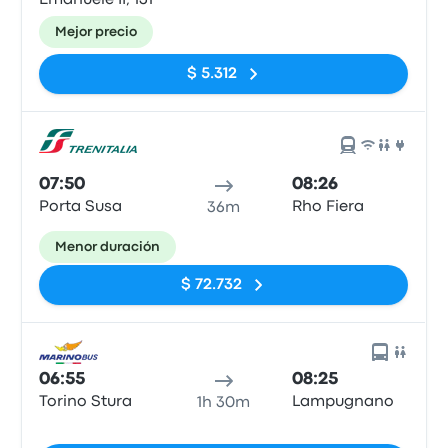
Emanuele II, 131
Mejor precio
$ 5.312
07:50
08:26
Porta Susa
Rho Fiera
36m
Menor duración
$ 72.732
06:55
08:25
Torino Stura
Lampugnano
1h 30m
Sin etiquetas