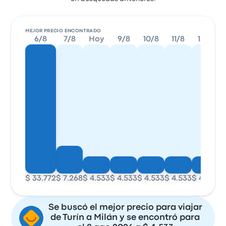
MEJOR PRECIO ENCONTRADO
6/8
7/8
Hoy
9/8
10/8
11/8
12/8
$ 33.772
$ 7.268
$ 4.533
$ 4.533
$ 4.533
$ 4.533
$ 4.533
$
Se buscó el mejor precio para viajar
de Turín a Milán y se encontró para