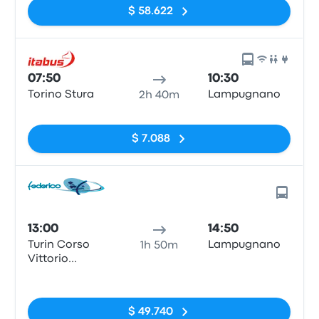
$ 58.622
07:50
10:30
Torino Stura
Lampugnano
2h 40m
Sin etiquetas
$ 7.088
13:00
14:50
Turin Corso
Lampugnano
1h 50m
Vittorio
Emanuele II
Sin etiquetas
$ 49.740