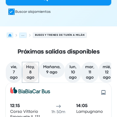
Buscar alojamientos
...
BUSES Y TRENES DE TURÍN A MILÁN
Próximas salidas disponibles
vie,
Hoy,
Mañana,
lun,
mar,
mié,
7
8
9 ago
10
11
12
ago
ago
ago
ago
ago
Próximas salidas desde Turín hacia Milán el 8 de agosto
Operado por
Tipo de vehículo
Hora de salida
Ubicación d
12:15
14:05
Corso Vittorio
Lampugnano
1h 50m