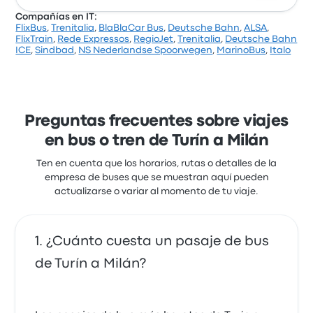
viaje más rápido dura alrededor de 1 hora 50
Compañías en IT:
minutos. Autolinee Federico ofrece una solución
FlixBus
,
Trenitalia
,
BlaBlaCar Bus
,
Deutsche Bahn
,
ALSA
,
rentable para llegar a donde necesitas estar.
Arriva ofrece 15 buses diarios de Turín a Milán.
FlixTrain
,
Rede Expressos
,
RegioJet
,
Trenitalia
,
Deutsche Bahn
Aunque el precio promedio de este viaje es de
ICE
,
Sindbad
,
NS Nederlandse Spoorwegen
,
MarinoBus
,
Italo
$ 44.820, puedes encontrar pasajes que cuestan
desde $ 44.820. El viaje entre las dos ciudades suele
durar alrededor de 1 hora 55 minutos.
Preguntas frecuentes sobre viajes
en bus o tren de Turín a Milán
Ten en cuenta que los horarios, rutas o detalles de la
empresa de buses que se muestran aquí pueden
actualizarse o variar al momento de tu viaje.
¿Cuánto cuesta un pasaje de bus
de Turín a Milán?