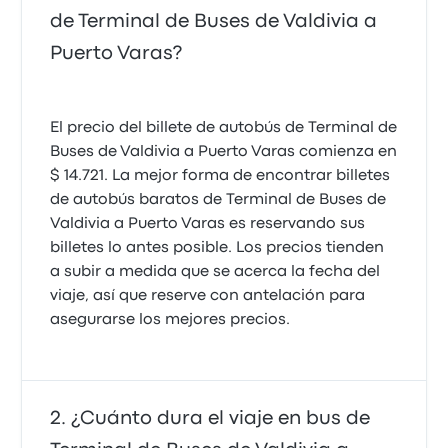
2.0 de 5 estrellas
de Terminal de Buses de Valdivia a
Patricio M.
25 de agosto de 2025
Puerto Varas?
Muy buena
El precio del billete de autobús de Terminal de
5.0 de 5 estrellas
Gabriela G.
Buses de Valdivia a Puerto Varas comienza en
1 de agosto de 2024
$ 14.721. La mejor forma de encontrar billetes
de autobús baratos de Terminal de Buses de
Valdivia a Puerto Varas es reservando sus
Un buen viaje
billetes lo antes posible. Los precios tienden
5.0 de 5 estrellas
Ines Maria C.
a subir a medida que se acerca la fecha del
10 de julio de 2023
viaje, así que reserve con antelación para
asegurarse los mejores precios.
¿Cuánto dura el viaje en bus de