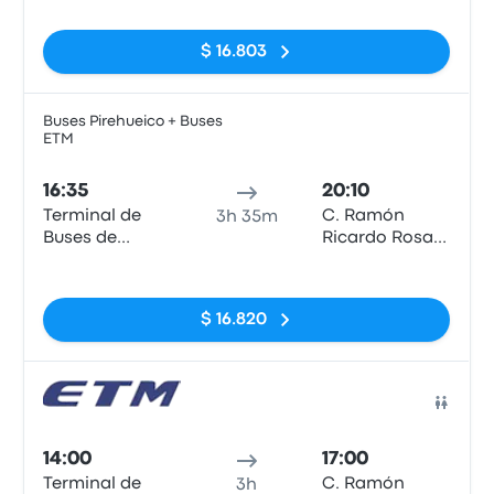
$ 16.803
Buses Pirehueico + Buses
ETM
Auto
16:35
20:10
Terminal de
C. Ramón
3h 35m
Buses de
Ricardo Rosas
Valdivia
esquina San
Sin etiquetas
Francisco.
$ 16.820
Auto
14:00
17:00
Terminal de
C. Ramón
3h