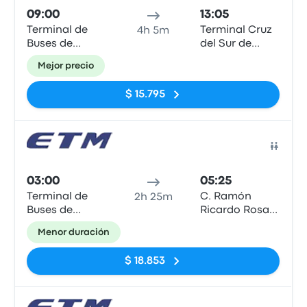
09:00
13:05
Terminal de
Terminal Cruz
4h 5m
Buses de
del Sur de
Valdivia
Puerto Varas
Mejor precio
$ 15.795
Auto
03:00
05:25
Terminal de
C. Ramón
2h 25m
Buses de
Ricardo Rosas
Valdivia
esquina San
Menor duración
Francisco.
$ 18.853