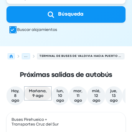
Búsqueda
Buscar alojamientos
...
TERMINAL DE BUSES DE VALDIVIA HACIA PUERTO VARAS
Próximas salidas de autobús
Hoy,
Mañana,
lun,
mar,
mié,
jue,
vi
8
9 ago
10
11
12
13
1
ago
ago
ago
ago
ago
a
Próximas salidas desde Valdivia hacia Puerto Varas el 9
Operado por
Tipo de vehículo
Hora de salida
Ubicación d
Buses Pirehueico +
Transportes Cruz del Sur
Auto