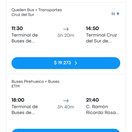
Queilen Bus + Transportes
Cruz del Sur
Auto
11:30
14:50
Terminal de
Terminal Cruz
3h 20m
Buses de
del Sur de
Valdivia
Puerto Varas
Sin etiquetas
$ 19.273
Buses Pirehueico + Buses
ETM
Auto
18:00
21:40
Terminal de
C. Ramón
3h 40m
Buses de
Ricardo Rosas
Valdivia
esquina San
Sin etiquetas
Francisco.