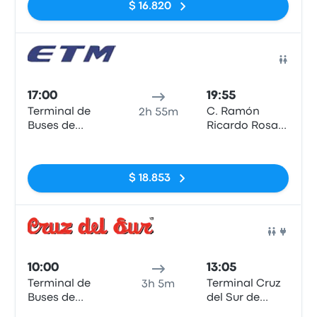
$ 16.820
Auto
17:00
19:55
Terminal de
C. Ramón
2h 55m
Buses de
Ricardo Rosas
Valdivia
esquina San
Sin etiquetas
Francisco.
$ 18.853
Auto
10:00
13:05
Terminal de
Terminal Cruz
3h 5m
Buses de
del Sur de
Valdivia
Puerto Varas
Sin etiquetas