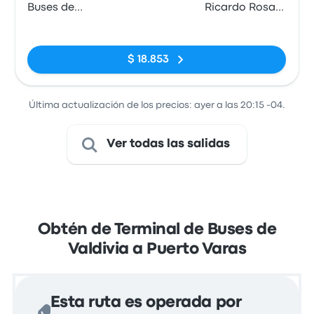
Buses de
Ricardo Rosas
Valdivia
esquina San
Sin etiquetas
Francisco.
$ 18.853
Última actualización de los precios: ayer a las 20:15 -04.
Ver todas las salidas
Obtén de Terminal de Buses de
Valdivia a Puerto Varas
Esta ruta es operada por