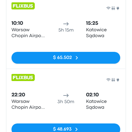
Auto
10:10
15:25
Warsaw
Katowice
5h 15m
Chopin Airport
Sądowa
(WAW)
Sin etiquetas
$ 65.502
Auto
22:20
02:10
Warsaw
Katowice
3h 50m
Chopin Airport
Sądowa
(WAW)
Sin etiquetas
$ 48.693