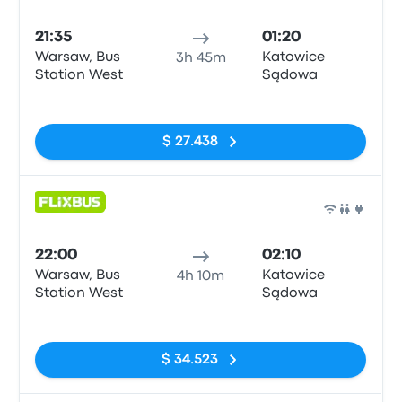
Auto
21:35
01:20
Warsaw, Bus
Katowice
3h 45m
Station West
Sądowa
Sin etiquetas
$ 27.438
Auto
22:00
02:10
Warsaw, Bus
Katowice
4h 10m
Station West
Sądowa
Sin etiquetas
$ 34.523