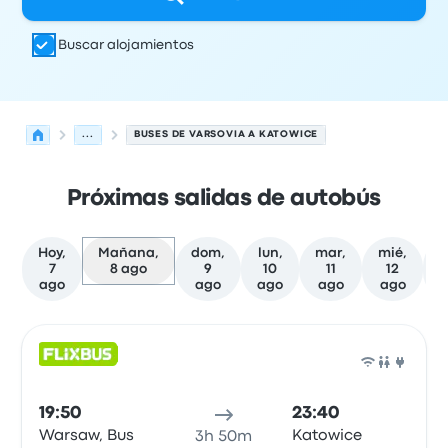
Buscar alojamientos
...
BUSES DE VARSOVIA A KATOWICE
Próximas salidas de autobús
Hoy,
Mañana,
dom,
lun,
mar,
mié,
j
7
8 ago
9
10
11
12
ago
ago
ago
ago
ago
Próximas salidas desde Varsovia hacia Katowice el 8 de
Operado por
Tipo de vehículo
Hora de salida
Ubicación d
Auto
19:50
23:40
Warsaw, Bus
Katowice
3h 50m