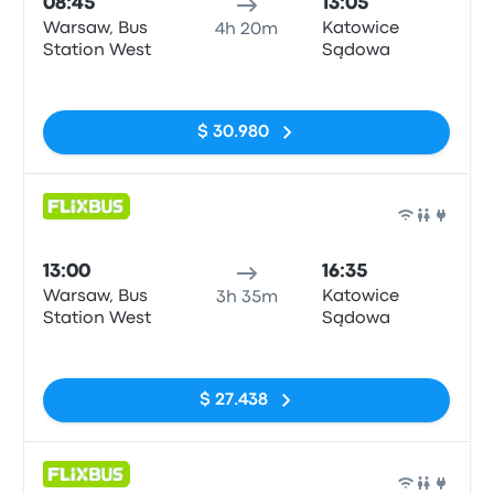
08:45
13:05
Warsaw, Bus
Katowice
4h 20m
Station West
Sądowa
Sin etiquetas
$ 30.980
Auto
13:00
16:35
Warsaw, Bus
Katowice
3h 35m
Station West
Sądowa
Sin etiquetas
$ 27.438