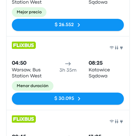
Station West
Sądowa
Mejor precio
$ 26.552
Auto
04:50
08:25
Warsaw, Bus
Katowice
3h 35m
Station West
Sądowa
Menor duración
$ 30.095
Auto