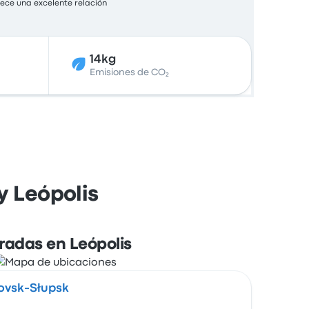
rece una excelente relación
14kg
Emisiones de CO₂
y Leópolis
radas en Leópolis
ovsk-Słupsk