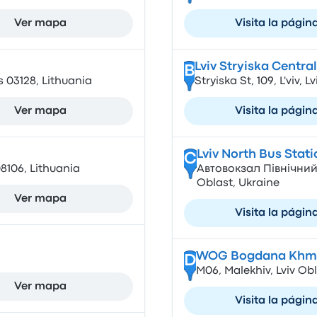
Ver mapa
Visita la págin
Lviv Stryiska Centra
B
s 03128, Lithuania
Stryiska St, 109, L'viv, 
Ver mapa
Visita la págin
Lviv North Bus Stati
C
 08106, Lithuania
Автовокзал Північний, 
Oblast, Ukraine
Ver mapa
Visita la págin
WOG Bogdana Khm
D
М06, Malekhiv, Lviv Ob
Ver mapa
Visita la págin