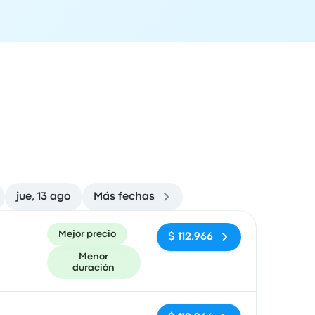
jue, 13 ago
Más fechas
ón de llegada
Recomendado
Precio y enlace de compra
Mejor precio
$ 112.966
Menor
duración
Sin etiquetas