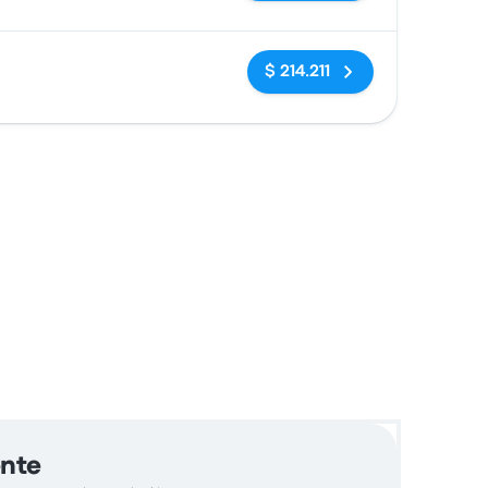
Sin etiquetas
$ 214.211
ente