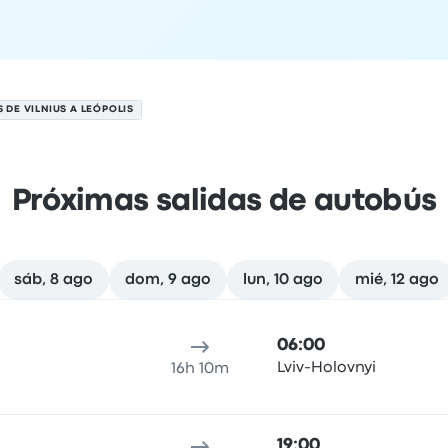
 DE VILNIUS A LEÓPOLIS
Próximas salidas de autobús
sáb, 8 ago
dom, 9 ago
lun, 10 ago
mié, 12 ago
 7 de agosto
cación de salida
Duración del viaje
Hora de llegada
Ubicaci
06:00
Lviv-Holovnyi
16h 10m
19:00