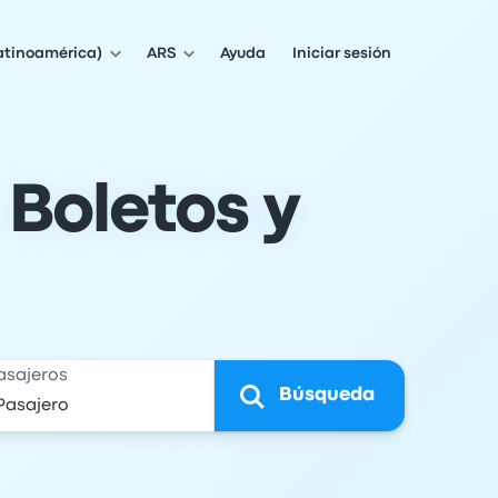
atinoamérica)
ARS
Ayuda
Iniciar sesión
 Boletos y
asajeros
Búsqueda