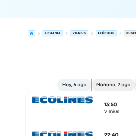
LITUANIA
VILNIUS
LEÓPOLIS
BUSES
Hoy, 6 ago
Mañana, 7 ago
Próximas salidas desde Vilnius hacia Leópolis el
Operado por
Tipo de vehículo
Hora de salida
Ubi
13:50
Vilnius
Autobús
22:40