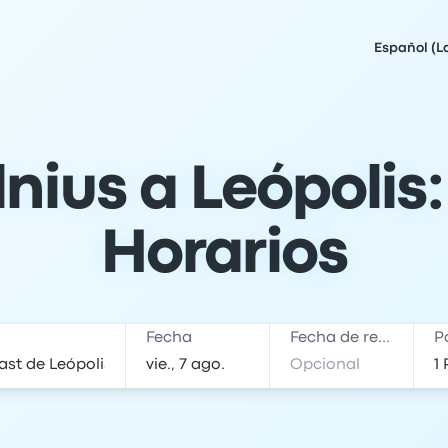
Español (L
lnius a Leópolis:
Horarios
Fecha
Fecha de regreso
P