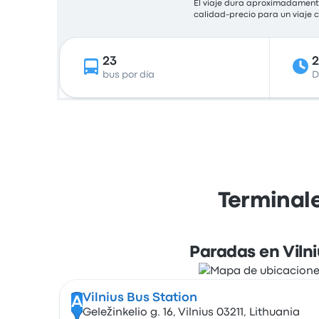
El viaje dura aproximadamente
calidad-precio para un viaje
23
2
bus por día
D
Terminale
Paradas en Vilni
Vilnius Bus Station
A
Geležinkelio g. 16, Vilnius 03211, Lithuania