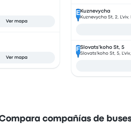
Kuznevycha
E
Kuznevycha St, 2, L'viv,
Ver mapa
Slovats'koho St, 5
F
Slovats'koho St, 5, L'viv
Ver mapa
Compara compañías de buse