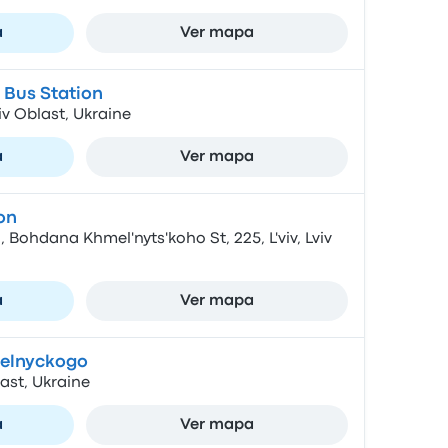
a
Ver mapa
l Bus Station
Lviv Oblast, Ukraine
a
Ver mapa
on
Bohdana Khmel'nyts'koho St, 225, L'viv, Lviv
a
Ver mapa
elnyckogo
last, Ukraine
a
Ver mapa