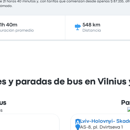
 21 horas 40 minutos y, con tarifas que comienzan desde apenas $ 87.235, of
 cómodo.
1h 40m
548 km
uración promedio
Distancia
s y paradas de bus en Vilnius 
us
Pa
Lviv-Holovnyi- Skad
A
AS-8, pl. Dvirtseva 1